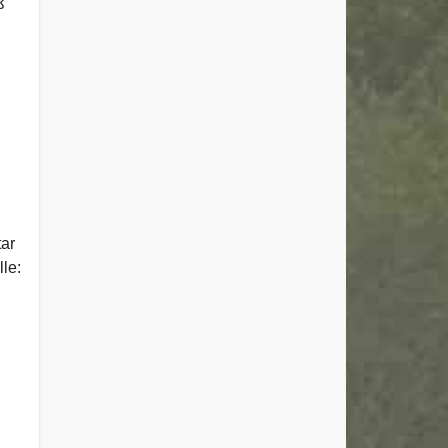
ß
tar
le: