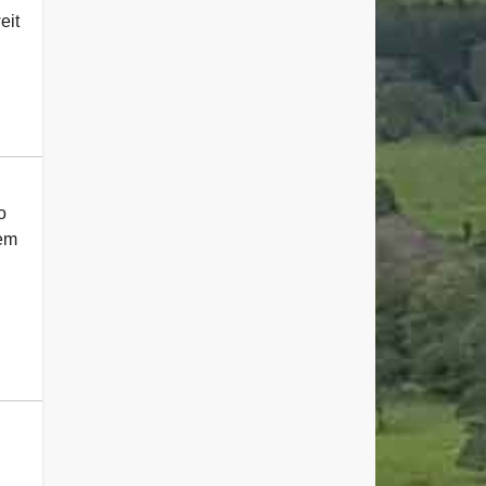
eit
o
dem