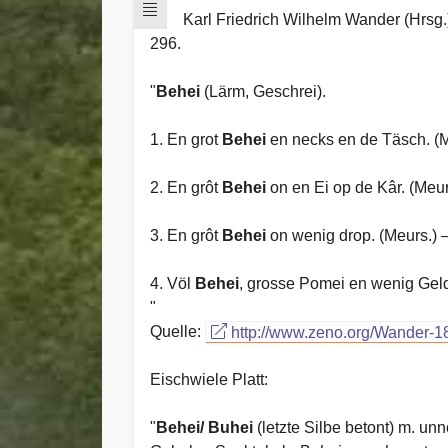
Karl Friedrich Wilhelm Wander (Hrsg.
296.
"
Behei
(Lärm, Geschrei).
1. En grot
Behei
en necks en de Täsch. (Me
2. En grôt
Behei
on en Ei op de Kâr. (Meurs
3. En grôt
Behei
on wenig drop. (Meurs.) –
4. Völ
Behei
, grosse Pomei en wenig Geld,
"
Quelle:
http://www.zeno.org/Wander
Eischwiele Platt:
"
Behei/ Buhei
(letzte Silbe betont) m. un