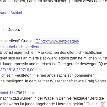
as aufbauschen, Lärm um nichts machen, prahlen
Behei on nüü
oerter/b.html
ch im Duden.
ht verdient!“ Quelle:
http://www.netz-gegen-
zi-buhei-nicht-verdient
ot" ist eigentlich ein Maskottchen des öffentlich-rechtlichen
ckelt sich das animierte Backwerk jedoch zum heimlichen Kults
 dauerdepressiv und mürrisch ist. Oder gerade deswegen."Quel
aft/0,1518,269718,00.html
ch sein Feuilleton in einen angelsächsisch dominierten
he Intelligenz, in dem seither Wissenschaftler wie Craig Venter
rint/d-18479646.html
nachmittag wurden in der Wabe in Berlin-Prenzlauer Berg die
tbewerbs für junge angehende Literaten, gekürt." Quelle: