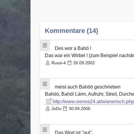
Kommentare (14)
Des wor a Bahö !
Das war ein Wirbel ! (zum Beispiel nach
Russi-4
26.09.2002
meist auch Bahöö geschrieben
Bahöö, Bahöl Lärm, Aufruhr, Streit, Durc
http://www.vienna24.at/wienerisch.php
JoDo
30.09.2006
Das Wort ist "gut",