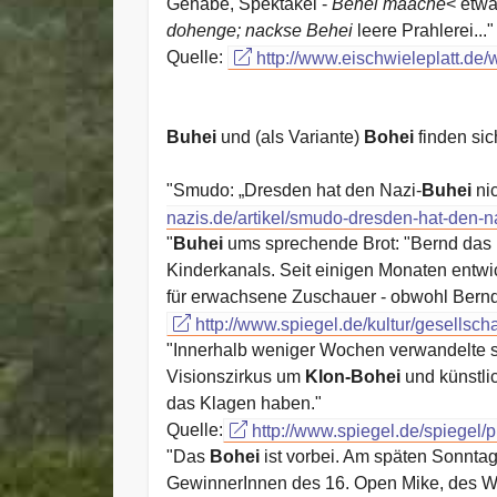
Gehabe, Spektakel -
Behei maache
< etw
dohenge; nackse Behei
leere Prahlerei..."
Quelle:
http://www.eischwieleplatt.de/w
Buhei
und (als Variante)
Bohei
finden si
"Smudo: „Dresden hat den Nazi-
Buhei
nic
nazis.de/artikel/smudo-dresden-hat-den-na
"
Buhei
ums sprechende Brot: "Bernd das Br
Kinderkanals. Seit einigen Monaten entwi
für erwachsene Zuschauer - obwohl Bernd
http://www.spiegel.de/kultur/gesellsch
"Innerhalb weniger Wochen verwandelte si
Visionszirkus um
Klon-Bohei
und künstlic
das Klagen haben."
Quelle:
http://www.spiegel.de/spiegel/p
"Das
Bohei
ist vorbei. Am späten Sonntag
GewinnerInnen des 16. Open Mike, des Wet