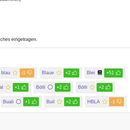
uches eingetragen.
blau
-1
Blaue
+2
Blei
+51
al
+1
Bölli
+2
Bölli
+2
Buali
+1
Buil
+2
HBLA
-1