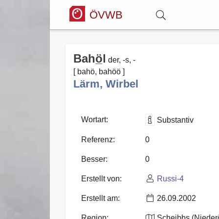
ÖVWB
Anmelden
Bahö̲l
der, -s, -
[ bahö, bahöö ]
Wörterbuch
Lärm, Wirbel
Hitparade
Wortart:
Substantiv
Referenz:
0
Forum
Besser:
0
Erstellt von:
Russi-4
Blog
Erstellt am:
26.09.2002
Region:
Scheibbs (Niederö