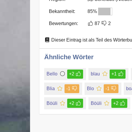
Bekanntheit:
85%
Bewertungen:
87
2
Dieser Eintrag ist als Teil des Wörterb
Ähnliche Wörter
Bello
+2
blau
+1
Blia
-1
Blo
-1
bo
Böüli
+2
Böüli
+2