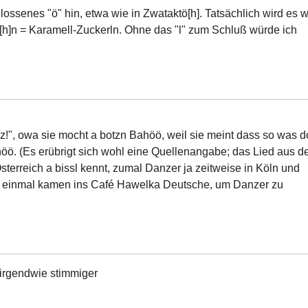
ossenes "ö" hin, etwa wie in Zwataktö[h]. Tatsächlich wird es w
h]n = Karamell-Zuckerln. Ohne das "l" zum Schluß würde ich
!", owa sie mocht a botzn Bahöö, weil sie meint dass so was d
nöö. (Es erübrigt sich wohl eine Quellenangabe; das Lied aus 
Österreich a bissl kennt, zumal Danzer ja zeitweise in Köln und
ht einmal kamen ins Café Hawelka Deutsche, um Danzer zu
 irgendwie stimmiger