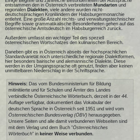
Einige Begriffe und zahlreiche Besonderheiten der Aussprache
entstammen den in Österreich verbreiteten
Mundarten
und
regionalen
Dialekten
, viele andere wurden nicht-
deutschsprachigen Kronländern der Habsburgermonarchie
entlehnt. Eine große Anzahl rechts- und verwaltungstechnischer
Begriffe sowie grammatikalische Besonderheiten gehen auf das
österreichische Amtsdeutsch im Habsburgerreich zurück.
Außerdem umfasst ein wichtiger Teil des speziell
österreichischen Wortschatzes den kulinarischen Bereich.
Daneben gibt es in Österreich abseits der hochsprachlichen
Standardvarietät noch unterschiedliche regionale Dialektformen,
hier besonders bairische und alemannische Dialekte. Diese
werden in der Umgangssprache oft genutzt, finden aber keinen
unmittelbaren Niederschlag in der Schriftsprache.
Hinweis:
Das vom Bundesministerium für Bildung
mitinitiierte und für Schulen und Ämter des Landes
verbindliche Österreichische Wörterbuch, derzeit in der
44.
Auflage
verfügbar, dokumentiert das Vokabular der
deutschen Sprache in Österreich seit 1951 und wird vom
Österreichischen Bundesverlag (ÖBV)
herausgegeben.
Unsere Seiten und alle damit verbundenen Webseiten sind
mit dem Verlag und dem Buch "
Österreichisches
Wörterbuch
" in
keiner Weise verbunden
.