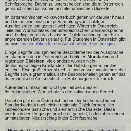
Schriftsprache. Davon zu unterscheiden sind die in Österreich
gebräuchlichen bairischen und alemannischen Dialekte.
Im österreichischen Volkswörterbuch gehen wir darüber hinaus
und bieten eine einzigartige Sammlung von Dialekten,
Austriazismen und generell wichtigen Wörtern in Österreich.
Teile des Wortschatzes der österreichischen Standardsprache
sind, bedingt durch das bairische Dialektkontinuum, auch im
angrenzenden Bayern geläufig. Für Studenten in Österreich gibt
es eine
Testsimulation für den Aufnahmetest Psychologie
.
Einige Begriffe und zahlreiche Besonderheiten der Aussprache
entstammen den in Österreich verbreiteten
Mundarten
und
regionalen
Dialekten
, viele andere wurden nicht-
deutschsprachigen Kronländern der Habsburgermonarchie
entlehnt. Eine große Anzahl rechts- und verwaltungstechnischer
Begriffe sowie grammatikalische Besonderheiten gehen auf das
österreichische Amtsdeutsch im Habsburgerreich zurück.
Außerdem umfasst ein wichtiger Teil des speziell
österreichischen Wortschatzes den kulinarischen Bereich.
Daneben gibt es in Österreich neben der hochsprachlichen
Standardvarietät noch einige regionale Dialektformen, hier
insbesondere bairische und alemannische Dialekte. Diese
werden in der Umgangssprache oft genutzt, finden aber keinen
unmittelbaren Niederschlag in der Schriftsprache.
Hinweis:
Das vom Bildungsministerium mitinitiierte und für