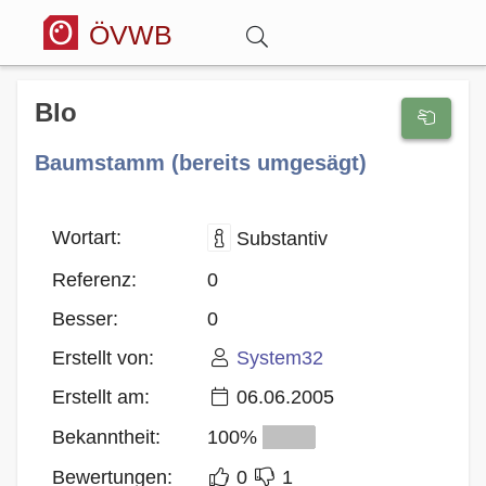
ÖVWB
Anmelden
Blo
Baumstamm (bereits umgesägt)
Wörterbuch
Hitparade
Wortart:
Substantiv
Referenz:
0
Forum
Besser:
0
Erstellt von:
System32
Blog
Erstellt am:
06.06.2005
Bekanntheit:
100%
Bewertungen:
0
1