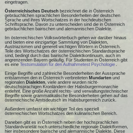
eingetragen.
Österreichisches Deutsch
bezeichnet die in Österreich
gebräuchlichen sprachlichen Besonderheiten der deutschen
Sprache und ihres Wortschatzes in der hochdeutschen
Schriftsprache. Davon zu unterscheiden sind die in Österreich
gebräuchlichen bairischen und alemannischen Dialekte.
Im österreichischen Volkswörterbuch gehen wir darüber hinaus
und bieten eine einzigartige Sammlung von Dialekten,
Austriazismen und generell wichtigen Wörtern in Österreich.
Teile des Wortschatzes der österreichischen Standardsprache
sind, bedingt durch das bairische Dialektkontinuum, auch im
angrenzenden Bayern geläufig. Für Studenten in Österreich gibt
es eine
Testsimulation für den Aufnahmetest Psychologie
.
Einige Begriffe und zahlreiche Besonderheiten der Aussprache
entstammen den in Österreich verbreiteten
Mundarten
und
regionalen
Dialekten
, viele andere wurden nicht-
deutschsprachigen Kronländern der Habsburgermonarchie
entlehnt. Eine große Anzahl rechts- und verwaltungstechnischer
Begriffe sowie grammatikalische Besonderheiten gehen auf das
österreichische Amtsdeutsch im Habsburgerreich zurück.
Außerdem umfasst ein wichtiger Teil des speziell
österreichischen Wortschatzes den kulinarischen Bereich.
Daneben gibt es in Österreich neben der hochsprachlichen
Standardvarietät noch unterschiedliche regionale Dialektformen,
hier insbesondere bairische und alemannische Dialekte. Diese