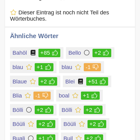
Dieser Eintrag ist noch nicht Teil des
Wörterbuches.
Ähnliche Wörter
Bahöl
+85
Bello
+2
blau
+1
blau
-1
Blaue
+2
Blei
+51
Blia
-1
boal
+1
Bölli
+2
Bölli
+2
Böüli
+2
Böüli
+2
Buali
+1
Buil
+2