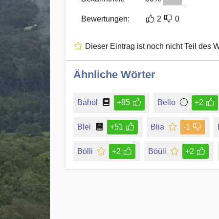
Bewertungen:
2
0
Dieser Eintrag ist noch nicht Teil des 
Ähnliche Wörter
Bahöl
+85
Bello
+2
Blei
+51
Blia
-1
Bölli
+2
Böüli
+2