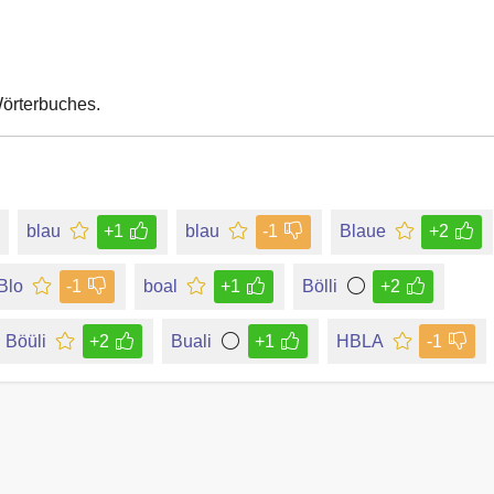
Wörterbuches.
blau
+1
blau
-1
Blaue
+2
Blo
-1
boal
+1
Bölli
+2
Böüli
+2
Buali
+1
HBLA
-1