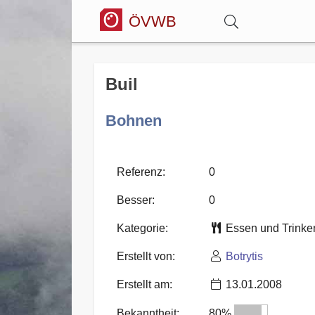
ÖVWB
Anmelden
Buil
Wörterbuch
Bohnen
Hitparade
Referenz:
0
Besser:
0
Forum
Kategorie:
Essen und Trink
Erstellt von:
Botrytis
Blog
Erstellt am:
13.01.2008
Bekanntheit:
80%