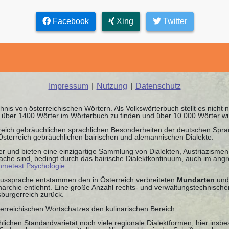
Facebook
Xing
Twitter
Impressum
|
Nutzung
|
Datenschutz
chnis von österreichischen Wörtern. Als Volkswörterbuch stellt es nicht
nd über 1400 Wörter im Wörterbuch zu finden und über 10.000 Wörter w
rreich gebräuchlichen sprachlichen Besonderheiten der deutschen Spr
 Österreich gebräuchlichen bairischen und alemannischen Dialekte.
r und bieten eine einzigartige Sammlung von Dialekten, Austriazismen 
che sind, bedingt durch das bairische Dialektkontinuum, auch im ang
ahmetest Psychologie
.
 Aussprache entstammen den in Österreich verbreiteten
Mundarten
und
chie entlehnt. Eine große Anzahl rechts- und verwaltungstechnischer
burgerreich zurück.
terreichischen Wortschatzes den kulinarischen Bereich.
lichen Standardvarietät noch viele regionale Dialektformen, hier insb