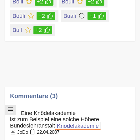
Bölli
+2
Böüli
+2
Böüli
+2
Buali
+1
Buil
+2
Kommentare (3)
Eine Knödelakademie
ist zum Beispiel eine solche Höhere
Bundeslehranstalt
Knödelakademie
JoDo
22.04.2007