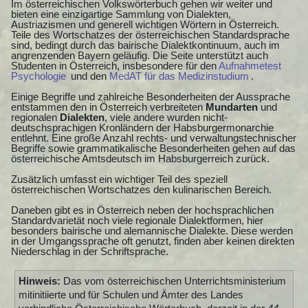
Im österreichischen Volkswörterbuch gehen wir weiter und
bieten eine einzigartige Sammlung von Dialekten,
Austriazismen und generell wichtigen Wörtern in Österreich.
Teile des Wortschatzes der österreichischen Standardsprache
sind, bedingt durch das bairische Dialektkontinuum, auch im
angrenzenden Bayern geläufig. Die Seite unterstützt auch
Studenten in Österreich, insbesondere für den
Aufnahmetest
Psychologie
und den
MedAT für das Medizinstudium
.
Einige Begriffe und zahlreiche Besonderheiten der Aussprache
entstammen den in Österreich verbreiteten
Mundarten
und
regionalen
Dialekten
, viele andere wurden nicht-
deutschsprachigen Kronländern der Habsburgermonarchie
entlehnt. Eine große Anzahl rechts- und verwaltungstechnischer
Begriffe sowie grammatikalische Besonderheiten gehen auf das
österreichische Amtsdeutsch im Habsburgerreich zurück.
Zusätzlich umfasst ein wichtiger Teil des speziell
österreichischen Wortschatzes den kulinarischen Bereich.
Daneben gibt es in Österreich neben der hochsprachlichen
Standardvarietät noch viele regionale Dialektformen, hier
besonders bairische und alemannische Dialekte. Diese werden
in der Umgangssprache oft genutzt, finden aber keinen direkten
Niederschlag in der Schriftsprache.
Hinweis:
Das vom österreichischen Unterrichtsministerium
mitinitiierte und für Schulen und Ämter des Landes