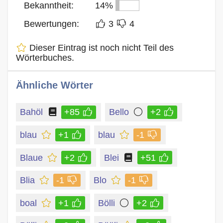
Bekanntheit:
14%
Bewertungen:
3
4
Dieser Eintrag ist noch nicht Teil des
Wörterbuches.
Ähnliche Wörter
Bahöl
+85
Bello
+2
blau
+1
blau
-1
Blaue
+2
Blei
+51
Blia
-1
Blo
-1
boal
+1
Bölli
+2