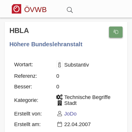
ÖVWB
Anmelden
HBLA
Höhere Bundeslehranstalt
Wörterbuch
Hitparade
Wortart:
Substantiv
Referenz:
0
Forum
Besser:
0
Technische Begriffe
Blog
Kategorie:
Stadt
Erstellt von:
JoDo
Erstellt am:
22.04.2007