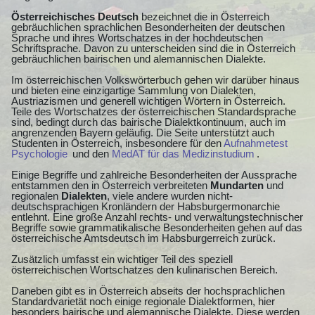
Österreichisches Deutsch
bezeichnet die in Österreich
gebräuchlichen sprachlichen Besonderheiten der deutschen
Sprache und ihres Wortschatzes in der hochdeutschen
Schriftsprache. Davon zu unterscheiden sind die in Österreich
gebräuchlichen bairischen und alemannischen Dialekte.
Im österreichischen Volkswörterbuch gehen wir darüber hinaus
und bieten eine einzigartige Sammlung von Dialekten,
Austriazismen und generell wichtigen Wörtern in Österreich.
Teile des Wortschatzes der österreichischen Standardsprache
sind, bedingt durch das bairische Dialektkontinuum, auch im
angrenzenden Bayern geläufig. Die Seite unterstützt auch
Studenten in Österreich, insbesondere für den
Aufnahmetest
Psychologie
und den
MedAT für das Medizinstudium
.
Einige Begriffe und zahlreiche Besonderheiten der Aussprache
entstammen den in Österreich verbreiteten
Mundarten
und
regionalen
Dialekten
, viele andere wurden nicht-
deutschsprachigen Kronländern der Habsburgermonarchie
entlehnt. Eine große Anzahl rechts- und verwaltungstechnischer
Begriffe sowie grammatikalische Besonderheiten gehen auf das
österreichische Amtsdeutsch im Habsburgerreich zurück.
Zusätzlich umfasst ein wichtiger Teil des speziell
österreichischen Wortschatzes den kulinarischen Bereich.
Daneben gibt es in Österreich abseits der hochsprachlichen
Standardvarietät noch einige regionale Dialektformen, hier
besonders bairische und alemannische Dialekte. Diese werden