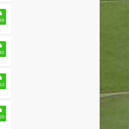
58
62
13
29