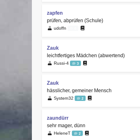
zapfen
prüfen, abprüfen (Schule)
udoffn
0
Zauk
leichtfertiges Mädchen (abwertend)
Russi-4
3
Zauk
hässlicher, gemeiner Mensch
System32
2
zaundürr
sehr mager, dünn
HeleneT
2