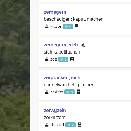
zernẹgern
beschädigen; kaputt machen
klaser
4
zernẹgern, sich
sich kaputtlachen
zott
3
zerpracken, sich
über etwas heftig lachen
pedrito
3
zerwu̲zeln
zerknittern
Russi-4
2