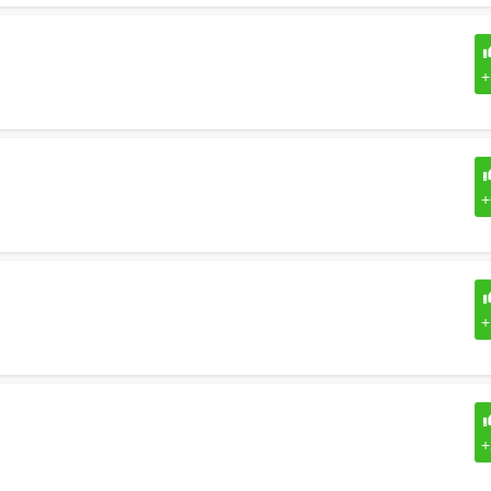
+
+
+
+