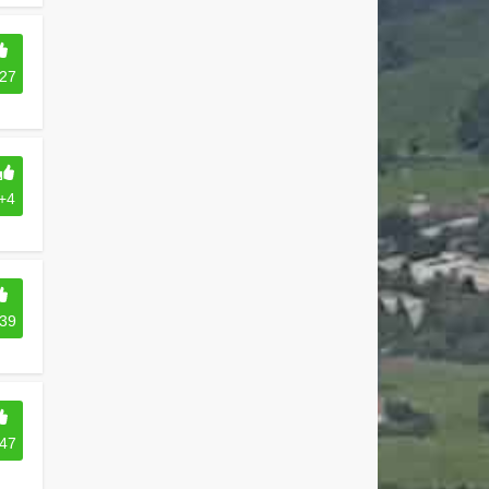
27
+4
39
47