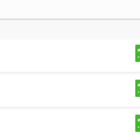
+
+
+