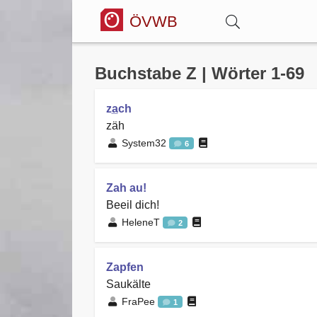
ÖVWB
Anmelden
Buchstabe Z | Wörter 1-69
za̲ch
Wörterbuch
zäh
System32
6
Hitparade
Zah au!
Beeil dich!
Forum
HeleneT
2
Blog
Zapfen
Saukälte
FraPee
1