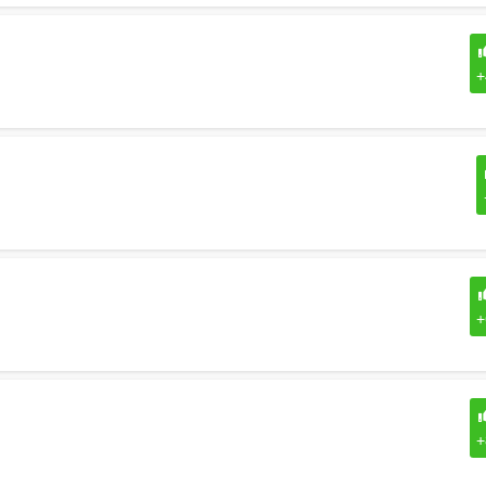
+
+
+