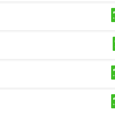
+
+
+