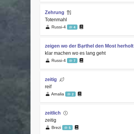
Zehrung
Totenmahl
Russi-4
4
zeigen wo der Bạrthel den Most herholt
klar machen wo es lang geht
Russi-4
7
zeitig
reif
Amalia
2
zeitlich
zeitig
Brezi
5