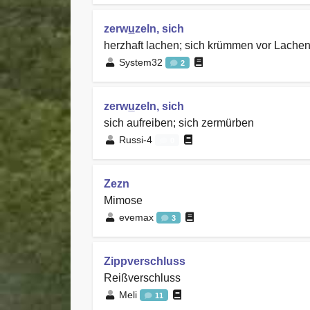
zerwu̲zeln, sich
herzhaft lachen; sich krümmen vor Lache
System32
2
zerwu̲zeln, sich
sich aufreiben; sich zermürben
Russi-4
0
Zezn
Mimose
evemax
3
Zippverschluss
Reißverschluss
Meli
11