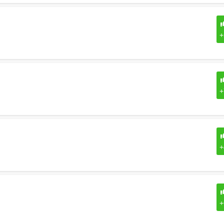
+
+
+
+