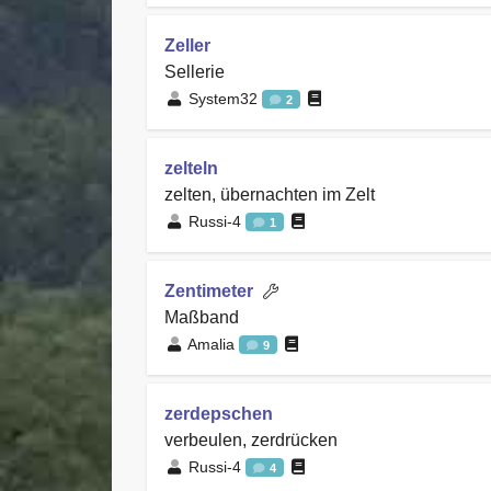
Zeller
Sellerie
System32
2
zelteln
zelten, übernachten im Zelt
Russi-4
1
Zentimeter
Maßband
Amalia
9
zerdepschen
verbeulen, zerdrücken
Russi-4
4