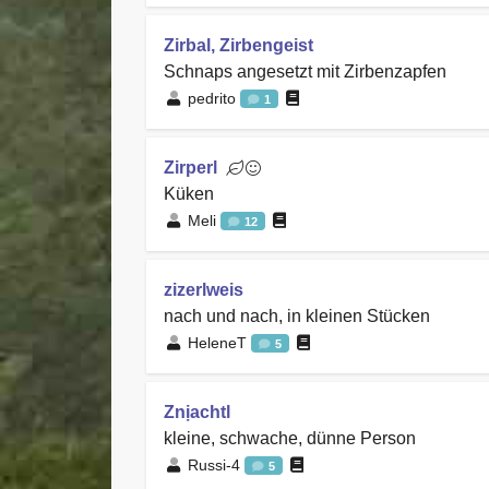
Zirbal, Zirbengeist
Schnaps angesetzt mit Zirbenzapfen
pedrito
1
Zirperl
Küken
Meli
12
zizerlweis
nach und nach, in kleinen Stücken
HeleneT
5
Znịachtl
kleine, schwache, dünne Person
Russi-4
5