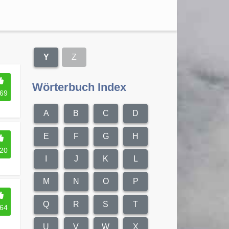
Y
Z
Wörterbuch Index
69
A
B
C
D
E
F
G
H
20
I
J
K
L
M
N
O
P
Q
R
S
T
64
U
V
W
X