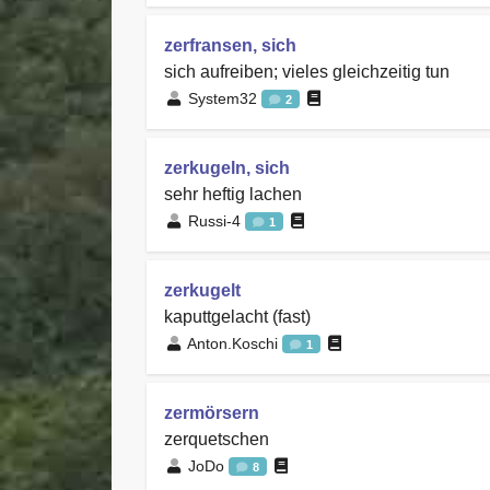
zerfransen, sich
sich aufreiben; vieles gleichzeitig tun
System32
2
zerkugeln, sich
sehr heftig lachen
Russi-4
1
zerkugelt
kaputtgelacht (fast)
Anton.Koschi
1
zermörsern
zerquetschen
JoDo
8