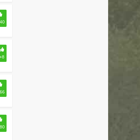
40
+8
66
80