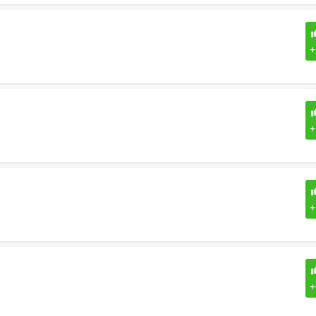
+
+
+
+