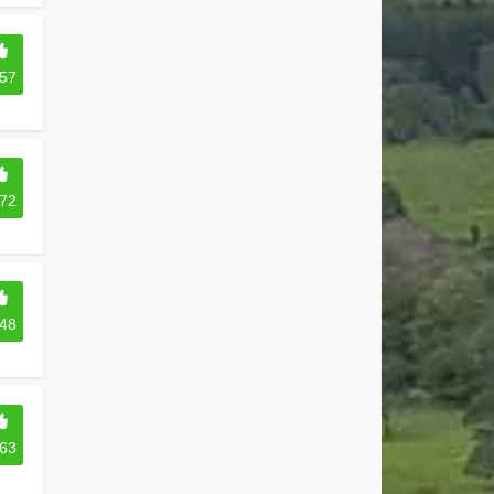
57
72
48
63