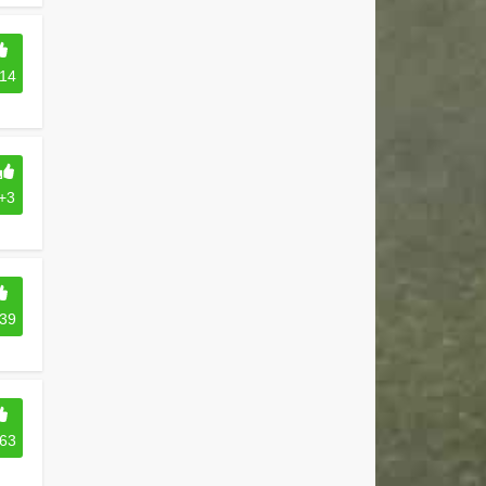
14
+3
39
63