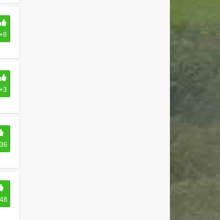
+8
+3
36
48