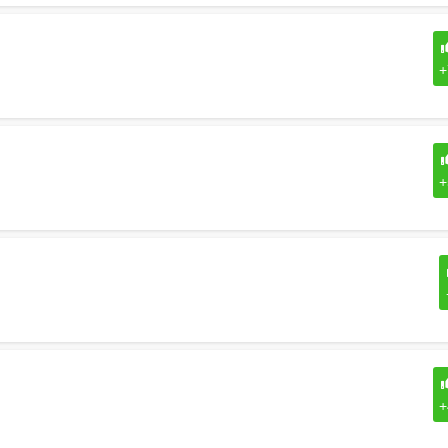
+
+
+