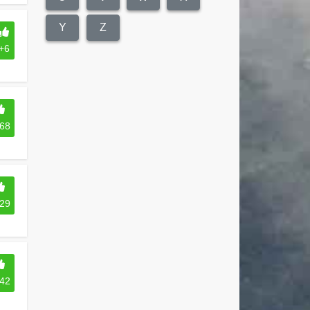
Y
Z
+6
68
29
42