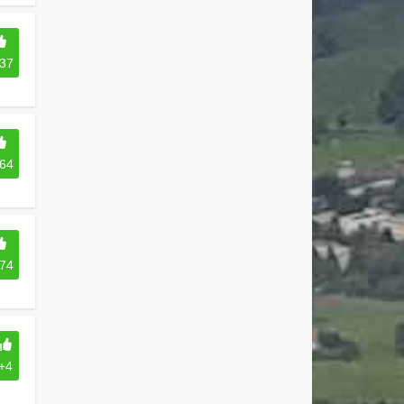
37
64
74
+4