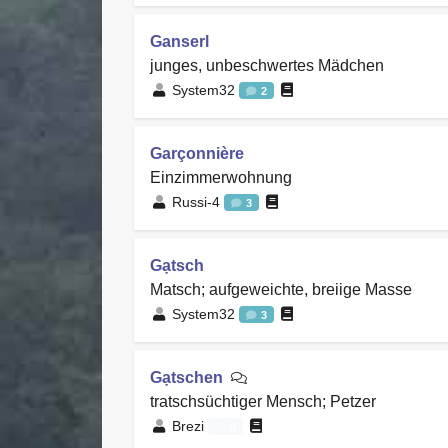
Ganserl
junges, unbeschwertes Mädchen
System32
2
Garçonnière
Einzimmerwohnung
Russi-4
3
Gạtsch
Matsch; aufgeweichte, breiige Masse
System32
3
Gạtschen
tratschsüchtiger Mensch; Petzer
Brezi
0