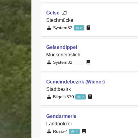
Gelse
Stechmücke
System32
8
Gelsendippel
Mückeneinstich
System32
0
Gemeindebezirk (Wiener)
Stadtbezirk
Bilgelik570
7
Gendarmerie
Landpolizei
Russi-4
4