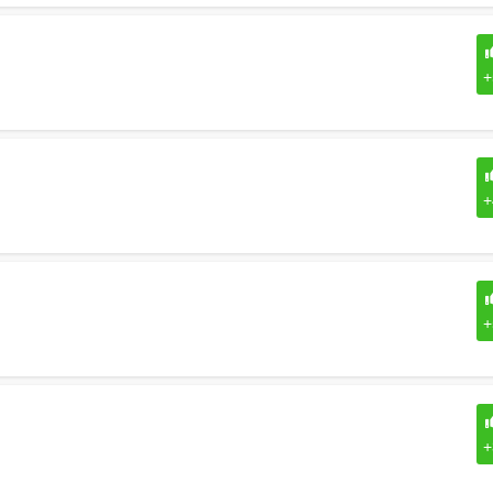
+
+
+
+