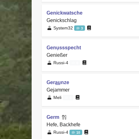
Genickwatsche
Genickschlag
System32
3
Genụssspecht
Genießer
Russi-4
0
Gera͟unze
Gejammer
Meli
0
Germ
Hefe, Backhefe
Russi-4
10