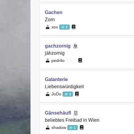
Gachen
Zorn
xox
2
gachzornig
jähzornig
pedrito
0
Galanterie
Liebenswürdigkeit
JoDo
3
Gänsehäufl
beliebtes Freibad in Wien
shadow
1