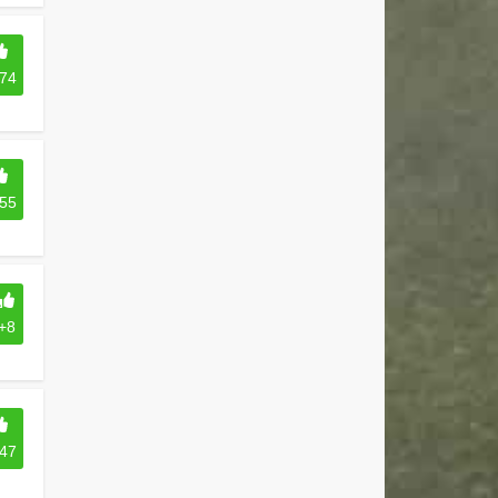
74
55
+8
47