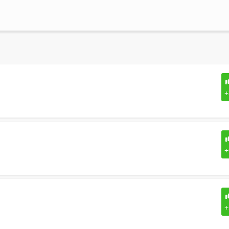
+
+
+