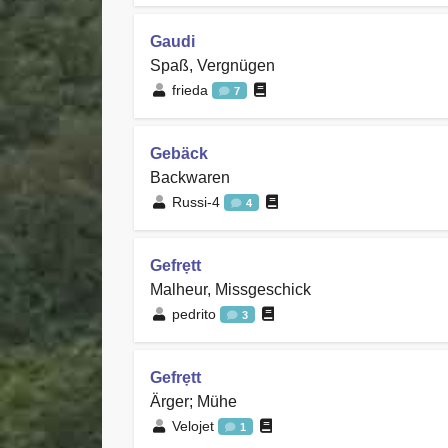
Gaudi
Spaß, Vergnügen
frieda
7
Gebäck
Backwaren
Russi-4
4
Gefrẹtt
Malheur, Missgeschick
pedrito
3
Gefrẹtt
Ärger; Mühe
Velojet
1