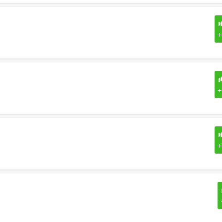
+
+
+