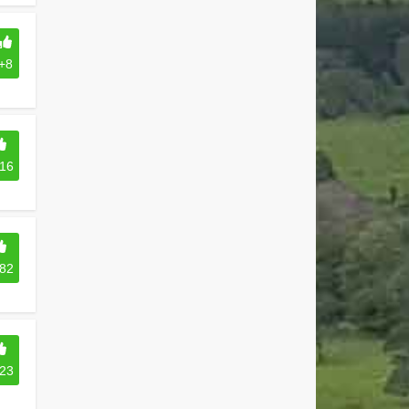
+8
16
82
23