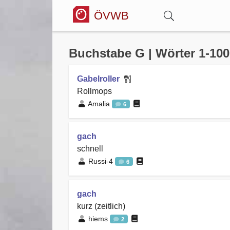
ÖVWB
Anmelden
Buchstabe G | Wörter 1-100
Gabelroller
Wörterbuch
Rollmops
Amalia
6
Hitparade
gach
schnell
Forum
Russi-4
6
Blog
gach
kurz (zeitlich)
hiems
2