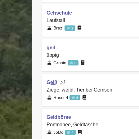
Gehschule
Laufstall
Brezi
2
geil
üppig
Grusin
6
Ge͟iß
Ziege; weibl. Tier bei Gemsen
Russi-4
6
Geldbörse
Portmonee, Geldtasche
JoDo
4