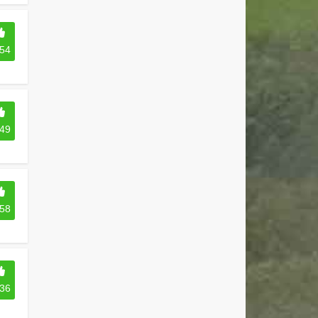
54
49
58
36