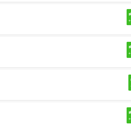
+
+
+