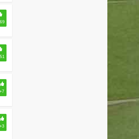
69
51
+7
+3