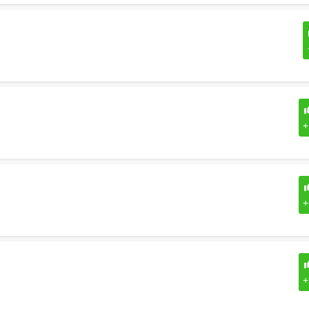
+
+
+