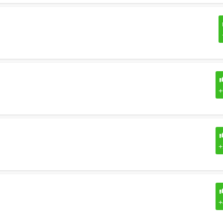
+
+
+