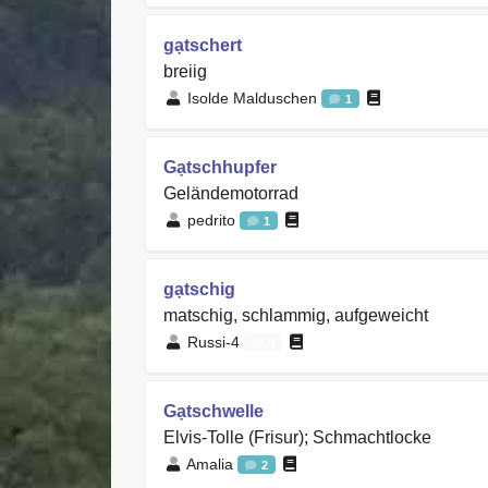
gạtschert
breiig
Isolde Malduschen
1
Gạtschhupfer
Geländemotorrad
pedrito
1
gạtschig
matschig, schlammig, aufgeweicht
Russi-4
0
Gạtschwelle
Elvis-Tolle (Frisur); Schmachtlocke
Amalia
2