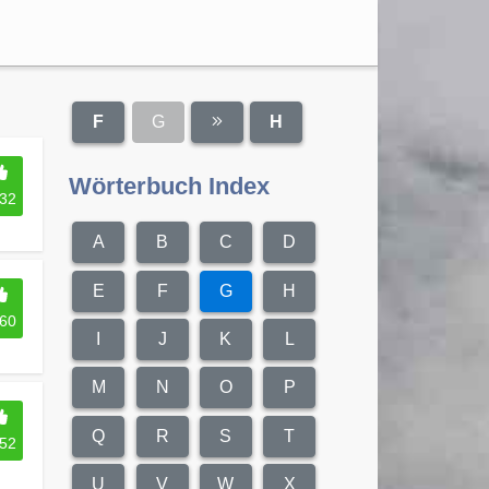
F
G
H
Wörterbuch Index
32
A
B
C
D
E
F
G
H
60
I
J
K
L
M
N
O
P
Q
R
S
T
52
U
V
W
X