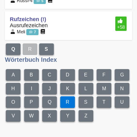
Russi-4
5
Rufzeichen (!)
Ausrufezeichen
+58
Meli
7
Q
R
S
Wörterbuch Index
A
B
C
D
E
F
G
H
I
J
K
L
M
N
O
P
Q
R
S
T
U
V
W
X
Y
Z