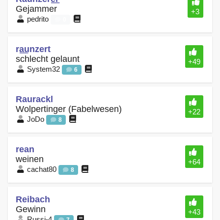
Gejammer
+3
pedrito
0
ra͟unzert
schlecht gelaunt
+49
System32
6
Raurackl
Wolpertinger (Fabelwesen)
+22
JoDo
8
rean
weinen
+64
cachat80
8
Reibach
Gewinn
+43
Russi-4