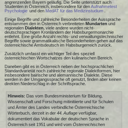
angrenzenden Bayern geläufig. Die Seite unterstützt auch
Studenten in Österreich, insbesondere für den
Aufnahmetest
Psychologie
und den
MedAT für das Medizinstudium
.
Einige Begriffe und zahlreiche Besonderheiten der Aussprache
entstammen den in Österreich verbreiteten
Mundarten
und
regionalen
Dialekten
, viele andere wurden nicht-
deutschsprachigen Kronländern der Habsburgermonarchie
entlehnt. Eine große Anzahl rechts- und verwaltungstechnischer
Begriffe sowie grammatikalische Besonderheiten gehen auf das
österreichische Amtsdeutsch im Habsburgerreich zurück.
Zusätzlich umfasst ein wichtiger Teil des speziell
österreichischen Wortschatzes den kulinarischen Bereich.
Daneben gibt es in Österreich neben der hochsprachlichen
Standardvarietät noch zahlreiche regionale Dialektformen, hier
insbesondere bairische und alemannische Dialekte. Diese
werden in der Umgangssprache oft genutzt, finden aber keinen
direkten Niederschlag in der Schriftsprache.
Hinweis:
Das vom Bundesministerium für Bildung,
Wissenschaft und Forschung mitinitiierte und für Schulen
und Ämter des Landes verbindliche Österreichische
Wörterbuch, derzeit in der
44. Auflage
verfügbar,
dokumentiert das Vokabular der deutschen Sprache in
Österreich seit 1951 und wird vom
Österreichischen