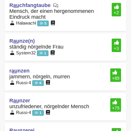
Ra͟uchfangtaube
Mensch, der einen hergenommenen
+2
Eindruck macht
Halawachl
5
Ra͟unze(n)
ständig nörgelnde Frau
+3
System32
1
ra͟unzen
jammern, nörgeln, murren
+89
Russi-4
6
Ra͟unzer
unzufriedener, nörgelnder Mensch
+79
Russi-4
1
Raunzere͟i