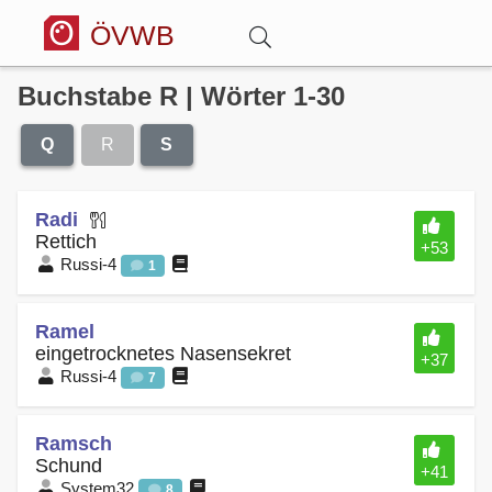
ÖVWB
Buchstabe R | Wörter 1-30
Anmelden
Q
R
S
Wörterbuch
Radi
Hitparade
Rettich
+53
Russi-4
1
Forum
Ramel
eingetrocknetes Nasensekret
+37
Blog
Russi-4
7
Ramsch
Schund
+41
System32
8