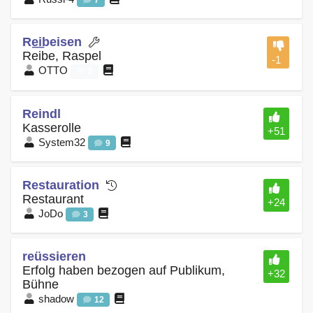
7
Re͟ibeisen
Reibe, Raspel
-1
OTTO
0
Reindl
Kasserolle
+51
System32
9
Restauration
Restaurant
+24
JoDo
3
reüssieren
Erfolg haben bezogen auf Publikum,
+32
Bühne
shadow
12