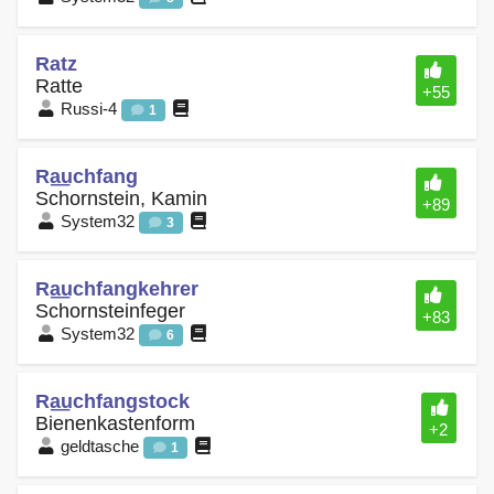
Ratz
Ratte
+55
Russi-4
1
Ra͟uchfang
Schornstein, Kamin
+89
System32
3
Ra͟uchfangkehrer
Schornsteinfeger
+83
System32
6
Ra͟uchfangstock
Bienenkastenform
+2
geldtasche
1