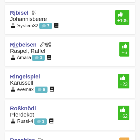
Rịbisel
Johannisbeere
+105
System32
7
Ri͟ebeisen
Raspel; Raffel
+6
Amalia
3
Rịngelspiel
Karussell
+23
evemax
6
Roßknödl
Pferdekot
+62
Russi-4
3