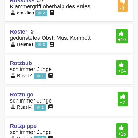
Rossbiss
Klammergriff oberhalb des Knies
-3
christian
2
Rọ̈ster
gedünstetes Obst; Mus, Kompott
+10
HeleneT
2
Rotzbub
schlimmer Junge
+64
Russi-4
1
Rotznigel
schlimmer Junge
+2
Russi-4
2
Rotzpippe
schlimmer Junge
+16