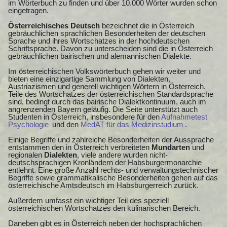
im Wörterbuch zu finden und über 10.000 Wörter wurden schon
eingetragen.
Österreichisches Deutsch
bezeichnet die in Österreich
gebräuchlichen sprachlichen Besonderheiten der deutschen
Sprache und ihres Wortschatzes in der hochdeutschen
Schriftsprache. Davon zu unterscheiden sind die in Österreich
gebräuchlichen bairischen und alemannischen Dialekte.
Im österreichischen Volkswörterbuch gehen wir weiter und
bieten eine einzigartige Sammlung von Dialekten,
Austriazismen und generell wichtigen Wörtern in Österreich.
Teile des Wortschatzes der österreichischen Standardsprache
sind, bedingt durch das bairische Dialektkontinuum, auch im
angrenzenden Bayern geläufig. Die Seite unterstützt auch
Studenten in Österreich, insbesondere für den
Aufnahmetest
Psychologie
und den
MedAT für das Medizinstudium
.
Einige Begriffe und zahlreiche Besonderheiten der Aussprache
entstammen den in Österreich verbreiteten
Mundarten
und
regionalen
Dialekten
, viele andere wurden nicht-
deutschsprachigen Kronländern der Habsburgermonarchie
entlehnt. Eine große Anzahl rechts- und verwaltungstechnischer
Begriffe sowie grammatikalische Besonderheiten gehen auf das
österreichische Amtsdeutsch im Habsburgerreich zurück.
Außerdem umfasst ein wichtiger Teil des speziell
österreichischen Wortschatzes den kulinarischen Bereich.
Daneben gibt es in Österreich neben der hochsprachlichen