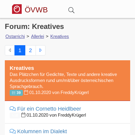
ÖVWB
Forum: Kreatives
Anmelden
Ostarrichi
>
Allerlei
>
Kreatives
Wörterbuch
1
2
Hitparade
Kreatives
Das Plätzchen für Gedichte, Texte und andere kreative
Ausdrucksformen rund um/mit/über österreichischen
Forum
Sprachgebrauch.
01.10.2020 von FreddyKrügerl
39
Blog
Für ein Cornetto Heidlbeer
01.10.2020 von FreddyKrügerl
0
Kolumnen im Dialekt