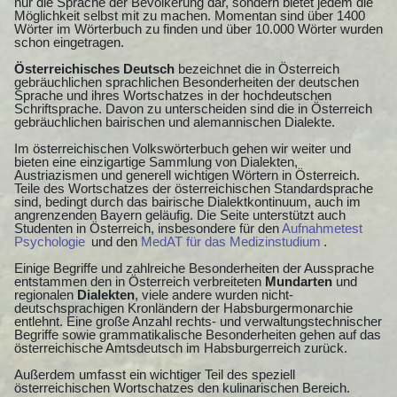
nur die Sprache der Bevölkerung dar, sondern bietet jedem die
Möglichkeit selbst mit zu machen. Momentan sind über 1400
Wörter im Wörterbuch zu finden und über 10.000 Wörter wurden
schon eingetragen.
Österreichisches Deutsch
bezeichnet die in Österreich
gebräuchlichen sprachlichen Besonderheiten der deutschen
Sprache und ihres Wortschatzes in der hochdeutschen
Schriftsprache. Davon zu unterscheiden sind die in Österreich
gebräuchlichen bairischen und alemannischen Dialekte.
Im österreichischen Volkswörterbuch gehen wir weiter und
bieten eine einzigartige Sammlung von Dialekten,
Austriazismen und generell wichtigen Wörtern in Österreich.
Teile des Wortschatzes der österreichischen Standardsprache
sind, bedingt durch das bairische Dialektkontinuum, auch im
angrenzenden Bayern geläufig. Die Seite unterstützt auch
Studenten in Österreich, insbesondere für den
Aufnahmetest
Psychologie
und den
MedAT für das Medizinstudium
.
Einige Begriffe und zahlreiche Besonderheiten der Aussprache
entstammen den in Österreich verbreiteten
Mundarten
und
regionalen
Dialekten
, viele andere wurden nicht-
deutschsprachigen Kronländern der Habsburgermonarchie
entlehnt. Eine große Anzahl rechts- und verwaltungstechnischer
Begriffe sowie grammatikalische Besonderheiten gehen auf das
österreichische Amtsdeutsch im Habsburgerreich zurück.
Außerdem umfasst ein wichtiger Teil des speziell
österreichischen Wortschatzes den kulinarischen Bereich.