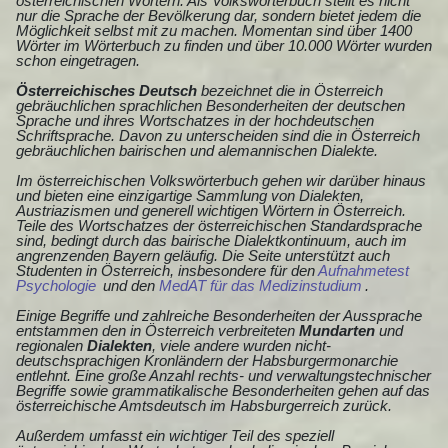
österreichischen Wörtern. Als Volkswörterbuch stellt es nicht
nur die Sprache der Bevölkerung dar, sondern bietet jedem die
Möglichkeit selbst mit zu machen. Momentan sind über 1400
Wörter im Wörterbuch zu finden und über 10.000 Wörter wurden
schon eingetragen.
Österreichisches Deutsch
bezeichnet die in Österreich
gebräuchlichen sprachlichen Besonderheiten der deutschen
Sprache und ihres Wortschatzes in der hochdeutschen
Schriftsprache. Davon zu unterscheiden sind die in Österreich
gebräuchlichen bairischen und alemannischen Dialekte.
Im österreichischen Volkswörterbuch gehen wir darüber hinaus
und bieten eine einzigartige Sammlung von Dialekten,
Austriazismen und generell wichtigen Wörtern in Österreich.
Teile des Wortschatzes der österreichischen Standardsprache
sind, bedingt durch das bairische Dialektkontinuum, auch im
angrenzenden Bayern geläufig. Die Seite unterstützt auch
Studenten in Österreich, insbesondere für den
Aufnahmetest
Psychologie
und den
MedAT für das Medizinstudium
.
Einige Begriffe und zahlreiche Besonderheiten der Aussprache
entstammen den in Österreich verbreiteten
Mundarten
und
regionalen
Dialekten
, viele andere wurden nicht-
deutschsprachigen Kronländern der Habsburgermonarchie
entlehnt. Eine große Anzahl rechts- und verwaltungstechnischer
Begriffe sowie grammatikalische Besonderheiten gehen auf das
österreichische Amtsdeutsch im Habsburgerreich zurück.
Außerdem umfasst ein wichtiger Teil des speziell