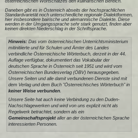
österreichischen Wortschatzes den kulinarischen Bereich.
Daneben gibt es in Österreich abseits der hochsprachlichen
Standardvarietät noch unterschiedliche regionale Dialektformen,
hier insbesondere bairische und alemannische Dialekte. Diese
werden in der Umgangssprache sehr stark genutzt, finden aber
keinen direkten Niederschlag in der Schriftsprache.
Hinweis:
Das vom österreichischen Unterrichtsministerium
mitinitiierte und für Schulen und Ämter des Landes
verbindliche Österreichische Wörterbuch, derzeit in der
44.
Auflage
verfügbar, dokumentiert das Vokabular der
deutschen Sprache in Österreich seit 1951 und wird vom
Österreichischen Bundesverlag (ÖBV)
herausgegeben.
Unsere Seiten und alle damit verbundenen Dienste sind mit
dem Verlag und dem Buch "
Österreichisches Wörterbuch
" in
keiner Weise verbunden
.
Unsere Seite hat auch keine Verbindung zu den
Duden-
Nachschlagewerken
und wird von uns explizit nicht als
Regelwerk betrachtet, sondern als ein
Gemeinschaftsprojekt
aller an der österreichichen Sprache
interessierten Personen.