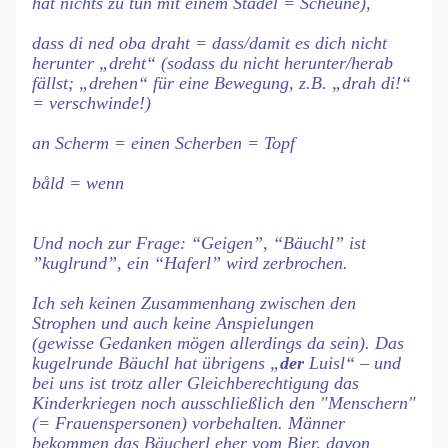
hat nichts zu tun mit einem
Stådel
= Scheune),
dass di ned oba draht
= dass/damit es dich nicht
herunter „dreht“ (sodass du nicht herunter/herab
fällst; „drehen“ für eine Bewegung, z.B. „
drah di!
“
= verschwinde!)
an Scherm
= einen Scherben = Topf
båld
= wenn
Und noch zur Frage: “Geigen”, “Bäuchl” ist
”kuglrund”, ein “Haferl” wird zerbrochen.
Ich
seh keinen Zusammenhang zwischen den
Strophen und auch keine Anspielungen
(gewisse Gedanken mögen allerdings da sein). Das
kugelrunde Bäuchl hat übrigens „
der
Luisl“ – und
bei uns ist trotz aller Gleichberechtigung das
Kinderkriegen noch ausschließlich den "Menschern"
(= Frauenspersonen) vorbehalten. Männer
bekommen das Bäucherl eher vom Bier, davon