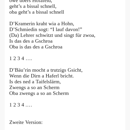
owe übers Hofafeld,
geht’s a bissal schnell,
oba geht’s a bissal schnell
D’Kramerin kraht wia a Hohn,
D’Schmiedin sogt: “I lauf davon!”
(Da) Lehrer schwitzt und singt für zwoa,
Is das des a Gschroa
Oba is das des a Gschroa
1 2 3 4 ….
D’Bäu’rin mocht a trutzigs Gsicht,
Wenn die Dirn a Haferl bricht.
Is des ned a Taifelslärm,
Zwengs a so an Scherm
Oba zwengs a so an Scherm
1 2 3 4 .…
Zweite Version: