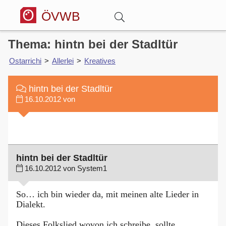
ÖVWB
Thema: hintn bei der Stadltür
Anmelden
Ostarrichi
>
Allerlei
>
Kreatives
Wörterbuch
hintn bei der Stadltür
16.10.2012 von
Hitparade
Forum
hintn bei der Stadltür
16.10.2012 von System1
Blog
So… ich bin wieder da, mit meinen alte Lieder in
Dialekt.
Dieses Folkslied wovon ich schreibe, sollte