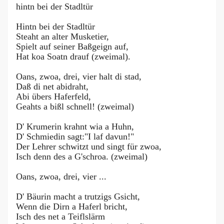
hintn bei der Stadltür
Hintn bei der Stadltür
Steaht an alter Musketier,
Spielt auf seiner Baßgeign auf,
Hat koa Soatn drauf (zweimal).
Oans, zwoa, drei, vier halt di stad,
Daß di net abidraht,
Abi übers Haferfeld,
Geahts a bißl schnell! (zweimal)
D' Krumerin krahnt wia a Huhn,
D' Schmiedin sagt:"I laf davun!"
Der Lehrer schwitzt und singt für zwoa,
Isch denn des a G'schroa. (zweimal)
Oans, zwoa, drei, vier ...
D' Bäurin macht a trutzigs Gsicht,
Wenn die Dirn a Haferl bricht,
Isch des net a Teiflslärm