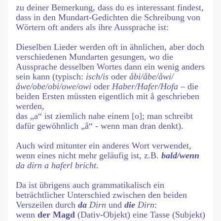
zu deiner Bemerkung, dass du es interessant findest,
dass in den Mundart-Gedichten die Schreibung von
Wörtern oft anders als ihre Aussprache ist:
Dieselben Lieder werden oft in ähnlichen, aber doch
verschiedenen Mundarten gesungen, wo die
Aussprache desselben Wortes dann ein wenig anders
sein kann (typisch:
isch/is
oder
åbi/åbe/åwi/
åwe/obe/obi/owe/owi
oder
Haber/Hafer/Hofa
– die
beiden Ersten müssten eigentlich mit å geschrieben
werden,
das „a“ ist ziemlich nahe einem [o]; man schreibt
dafür gewöhnlich „å“ - wenn man dran denkt).
Auch wird mitunter ein anderes Wort verwendet,
wenn eines nicht mehr geläufig ist, z.B.
bald/wenn
da dirn a haferl bricht
.
Da ist übrigens auch grammatikalisch ein
beträchtlicher Unterschied zwischen den beiden
Verszeilen durch
da
Dirn
und
die
Dirn
:
wenn
der Magd
(Dativ-Objekt) eine Tasse (Subjekt)