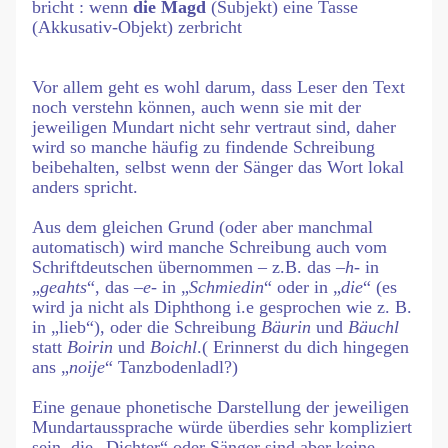
bricht : wenn
die Magd
(Subjekt) eine Tasse
(Akkusativ-Objekt) zerbricht
Vor allem geht es wohl darum, dass Leser den Text
noch verstehn können, auch wenn sie mit der
jeweiligen Mundart nicht sehr vertraut sind, daher
wird so manche häufig zu findende Schreibung
beibehalten, selbst wenn der Sänger das Wort lokal
anders spricht.
Aus dem gleichen Grund (oder aber manchmal
automatisch) wird manche Schreibung auch vom
Schriftdeutschen übernommen – z.B. das –
h
- in
„
geahts
“, das –
e
- in „
Schmiedin
“ oder in „
die
“ (es
wird ja nicht als Diphthong i.e gesprochen wie z. B.
in „lieb“), oder die Schreibung
Bäurin
und
Bäuchl
statt
Boirin
und
Boichl
.( Erinnerst du dich hingegen
ans „
noije
“ Tanzbodenladl?)
Eine genaue phonetische Darstellung der jeweiligen
Mundartaussprache würde überdies sehr kompliziert
sein, die „Dichter“ oder Sänger sind aber keine