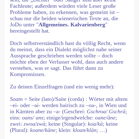
Fachleute; außerdem würden viele Leser große
Probleme haben, zu erkennen, was gemeint ist –
schau nur die beiden wienerischen Texte an, die
JoDo unter "
Allgemeines. Kalvarienberg
"
hereingestellt hat.
Doch selbstverständlich hast du völlig Recht, wenn
du meinst, dass ein Dialekt möglichst nahe seiner
Aussprache geschrieben werden sollte – doch
möchte eben der Verfasser wohl, dass auch andere
verstehen, was er sagt. Das führt dann zu
Kompromissen.
Zu deinen Einzelfragen (und ein wenig mehr):
Soatn
= Seite (lato)/Saite (corda) : Wörter mit altem
–ei- oder –ai- werden bairisch zu –oa-, in Wien und
in Kärnten aber zu –a- (Geschrei:
Gschroa/ Gschrā
;
eins:
oans/ ans
; einige/irgendwelche:
oane/āne
;
zwei:
zwoa/zwā
; keine (Singular):
koa/kā
; keine
(Plural):
koane/kāne
; klein:
kloan/klān
; …)