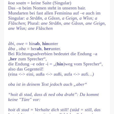
koa soatn
= keine Saite (Singular)
Das –n beim Nomen steht in unseren bair.
Mundarten bei fast allen Feminina auf –e auch im
Singular:
a Stråßn, a Gåssn, a Geign, a Wîsn; a
Flåschen
; Plural:
ane Stråßn, ane Gåssn, ane Geign,
ane Wîsn; ane Flåschen
åbi, owe
= hin
ab
,
hin
unter
åba , oba
= her
ab
,
her
unter.
Bei Richtungsadverbien bedeutet die Endung –a
„
her
zum Sprecher“,
die Endung –e oder -i = „(
hin
)weg vom Sprecher“,
also das Gegenteil!
(eina <-> eini, außa <-> außi, aufa <-> aufi
…)
oba
ist in deinem Text jedoch auch „aber“
“hoit di stad, dass di ned oba draht”: Da kommt
keine "Türe" vor:
hoit di stad
= Verhalte dich still! (
stād
= still, das