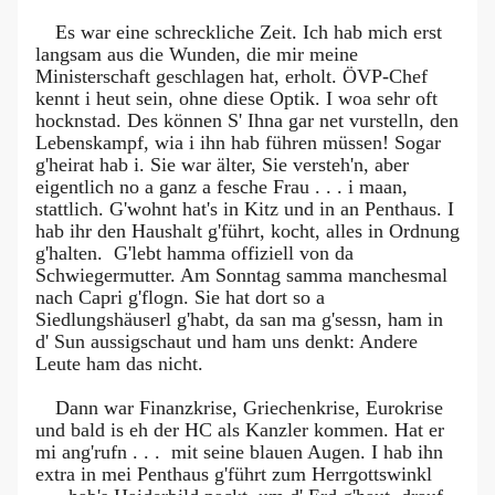
Es war eine schreckliche Zeit. Ich hab mich erst
langsam aus die Wunden, die mir meine
Ministerschaft geschlagen hat, erholt. ÖVP-Chef
kennt i heut sein, ohne diese Optik. I woa sehr oft
hocknstad. Des können S' Ihna gar net vurstelln, den
Lebenskampf, wia i ihn hab führen müssen! Sogar
g'heirat hab i. Sie war älter, Sie versteh'n, aber
eigentlich no a ganz a fesche Frau . . . i maan,
stattlich. G'wohnt hat's in Kitz und in an Penthaus. I
hab ihr den Haushalt g'führt, kocht, alles in Ordnung
g'halten. G'lebt hamma offiziell von da
Schwiegermutter. Am Sonntag samma manchesmal
nach Capri g'flogn. Sie hat dort so a
Siedlungshäuserl g'habt, da san ma g'sessn, ham in
d' Sun aussigschaut und ham uns denkt: Andere
Leute ham das nicht.
Dann war Finanzkrise, Griechenkrise, Eurokrise
und bald is eh der HC als Kanzler kommen. Hat er
mi ang'rufn . . . mit seine blauen Augen. I hab ihn
extra in mei Penthaus g'führt zum Herrgottswinkl