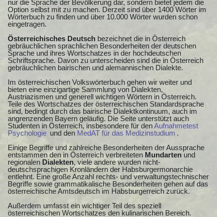
nur die Sprache der Bevölkerung dar, sondern bietet jedem die
Option selbst mit zu machen. Derzeit sind über 1400 Wörter im
Wörterbuch zu finden und über 10.000 Wörter wurden schon
eingetragen.
Österreichisches Deutsch
bezeichnet die in Österreich
gebräuchlichen sprachlichen Besonderheiten der deutschen
Sprache und ihres Wortschatzes in der hochdeutschen
Schriftsprache. Davon zu unterscheiden sind die in Österreich
gebräuchlichen bairischen und alemannischen Dialekte.
Im österreichischen Volkswörterbuch gehen wir weiter und
bieten eine einzigartige Sammlung von Dialekten,
Austriazismen und generell wichtigen Wörtern in Österreich.
Teile des Wortschatzes der österreichischen Standardsprache
sind, bedingt durch das bairische Dialektkontinuum, auch im
angrenzenden Bayern geläufig. Die Seite unterstützt auch
Studenten in Österreich, insbesondere für den
Aufnahmetest
Psychologie
und den
MedAT für das Medizinstudium
.
Einige Begriffe und zahlreiche Besonderheiten der Aussprache
entstammen den in Österreich verbreiteten
Mundarten
und
regionalen
Dialekten
, viele andere wurden nicht-
deutschsprachigen Kronländern der Habsburgermonarchie
entlehnt. Eine große Anzahl rechts- und verwaltungstechnischer
Begriffe sowie grammatikalische Besonderheiten gehen auf das
österreichische Amtsdeutsch im Habsburgerreich zurück.
Außerdem umfasst ein wichtiger Teil des speziell
österreichischen Wortschatzes den kulinarischen Bereich.