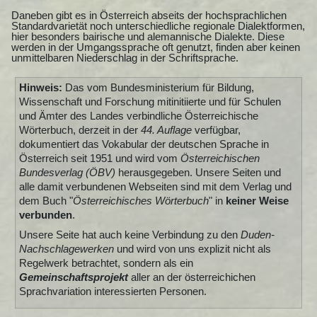
Daneben gibt es in Österreich abseits der hochsprachlichen
Standardvarietät noch unterschiedliche regionale Dialektformen,
hier besonders bairische und alemannische Dialekte. Diese
werden in der Umgangssprache oft genutzt, finden aber keinen
unmittelbaren Niederschlag in der Schriftsprache.
Hinweis:
Das vom Bundesministerium für Bildung,
Wissenschaft und Forschung mitinitiierte und für Schulen
und Ämter des Landes verbindliche Österreichische
Wörterbuch, derzeit in der
44. Auflage
verfügbar,
dokumentiert das Vokabular der deutschen Sprache in
Österreich seit 1951 und wird vom
Österreichischen
Bundesverlag (ÖBV)
herausgegeben. Unsere Seiten und
alle damit verbundenen Webseiten sind mit dem Verlag und
dem Buch "
Österreichisches Wörterbuch
" in
keiner Weise
verbunden
.
Unsere Seite hat auch keine Verbindung zu den
Duden-
Nachschlagewerken
und wird von uns explizit nicht als
Regelwerk betrachtet, sondern als ein
Gemeinschaftsprojekt
aller an der österreichichen
Sprachvariation interessierten Personen.