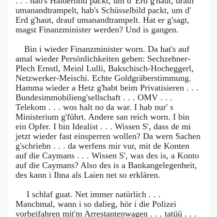
. . . hab's Haiderbild packt, um d' Erd g'haut, drauf
umanandtrampelt, hab's Schüsselbild packt, um d'
Erd g'haut, drauf umanandtrampelt. Hat er g'sagt,
magst Finanzminister werden? Und is gangen.
Bin i wieder Finanzminister worn. Da hat's auf
amal wieder Persönlichkeiten geben: Sechzehner-
Plech Ernstl, Meinl Lulli, Bakschisch-Hocheggerl,
Netzwerker-Meischi. Echte Goldgräberstimmung.
Hamma wieder a Hetz g'habt beim Privatisieren . . .
Bundesimmobilieng'sellschaft . . . OMV . . .
Telekom . . . wos halt no da war. I hab nur' s
Ministerium g'führt. Andere san reich worn. I bin
ein Opfer. I bin Idealist . . . Wissen S', dass de mi
jetzt wieder fast einsperren wollen? Da wern Sachen
g'schriebn . . . da werfens mir vur, mit de Konten
auf die Caymans . . . Wissen S', was des is, a Konto
auf die Caymans? Also des is a Bankangelegenheit,
des kann i Ihna als Laien net so erklären.
I schlaf guat. Net immer natürlich . . .
Manchmal, wann i so dalieg, hör i die Polizei
vorbeifahren mit'm Arrestantenwagen . . . tatüü . . .