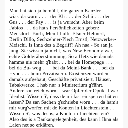
Man hat sich ja bemüht, die ganzen Kanzler . . .
wias' da warn . . . der Kli . . . der Schü . . . der
Gus . . . der Fay . . . is ja wurscht. Aber beim
Fabios . . . da hat's Persönlichkeiten geben:
Mensdorff Burli, Meinl Lulli, Elsner Helmerl,
Berlin Dillo, Sechzehner-Plech Ernstl, Netzwerker-
Meischi. Is Ihna des a Begriff? Ah naa - Se san ja
jung. Sie wissen ja nicht, was New Economy war,
echte Goldgräberstimmung. So a Hetz wie damals
hamma nie mehr g'habt . . . bei da Homepage . . .
bei da Bu- wog . . . bei da Meinl-Bank . . . bei da
Hypo . . . beim Privatisiern. Existenzen wurden
damals aufgebaut, Geschäfte privatisiert, Häuser,
Tabakwerke. I hab nur 's Ministerium g'führt.
Andere san reich worn. I war Opfer der Optik. I war
Idealist. Wissen S', dass de mi fast einsperren hätten
lassen? Da san Sachen g'schriebn worn . . . da ham's
mir vurg'worfen mit de Konten in Liechtenstein . . .
Wissen S', was des is, a Konto in Liechtenstein?
Also des is a Bankangelegenheit, des kann i Ihna als
Laien net so erklären.