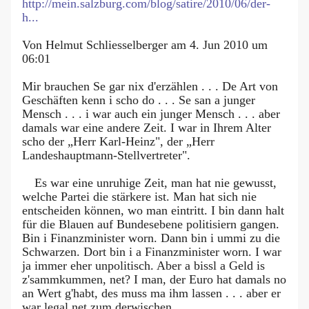
http://mein.salzburg.com/blog/satire/2010/06/der-
h...
Von Helmut Schliesselberger am 4. Jun 2010 um
06:01
Mir brauchen Se gar nix d'erzählen . . . De Art von
Geschäften kenn i scho do . . . Se san a junger
Mensch . . . i war auch ein junger Mensch . . . aber
damals war eine andere Zeit. I war in Ihrem Alter
scho der „Herr Karl-Heinz", der „Herr
Landeshauptmann-Stellvertreter".
Es war eine unruhige Zeit, man hat nie gewusst,
welche Partei die stärkere ist. Man hat sich nie
entscheiden können, wo man eintritt. I bin dann halt
für die Blauen auf Bundesebene politisiern gangen.
Bin i Finanzminister worn. Dann bin i ummi zu die
Schwarzen. Dort bin i a Finanzminister worn. I war
ja immer eher unpolitisch. Aber a bissl a Geld is
z'sammkummen, net? I man, der Euro hat damals no
an Wert g'habt, des muss ma ihm lassen . . . aber er
war legal net zum derwischen.