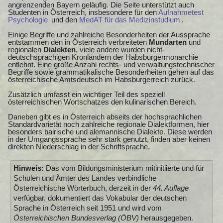
angrenzenden Bayern geläufig. Die Seite unterstützt auch
Studenten in Österreich, insbesondere für den
Aufnahmetest
Psychologie
und den
MedAT für das Medizinstudium
.
Einige Begriffe und zahlreiche Besonderheiten der Aussprache
entstammen den in Österreich verbreiteten
Mundarten
und
regionalen
Dialekten
, viele andere wurden nicht-
deutschsprachigen Kronländern der Habsburgermonarchie
entlehnt. Eine große Anzahl rechts- und verwaltungstechnischer
Begriffe sowie grammatikalische Besonderheiten gehen auf das
österreichische Amtsdeutsch im Habsburgerreich zurück.
Zusätzlich umfasst ein wichtiger Teil des speziell
österreichischen Wortschatzes den kulinarischen Bereich.
Daneben gibt es in Österreich abseits der hochsprachlichen
Standardvarietät noch zahlreiche regionale Dialektformen, hier
besonders bairische und alemannische Dialekte. Diese werden
in der Umgangssprache sehr stark genutzt, finden aber keinen
direkten Niederschlag in der Schriftsprache.
Hinweis:
Das vom Bildungsministerium mitinitiierte und für
Schulen und Ämter des Landes verbindliche
Österreichische Wörterbuch, derzeit in der
44. Auflage
verfügbar, dokumentiert das Vokabular der deutschen
Sprache in Österreich seit 1951 und wird vom
Österreichischen Bundesverlag (ÖBV)
herausgegeben.