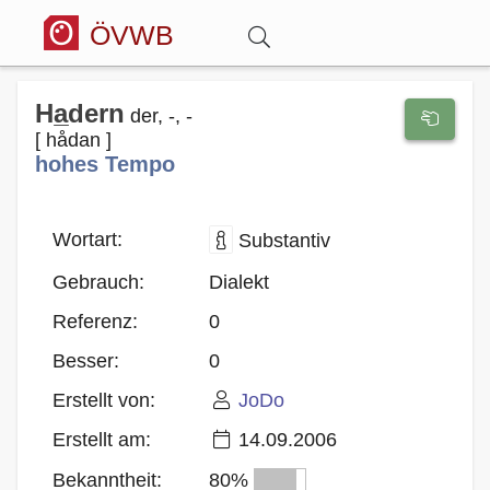
ÖVWB
Anmelden
Ha̲dern
der, -, -
[ hådan ]
hohes Tempo
Wörterbuch
Hitparade
Wortart:
Substantiv
Gebrauch:
Dialekt
Forum
Referenz:
0
Besser:
0
Blog
Erstellt von:
JoDo
Erstellt am:
14.09.2006
Bekanntheit:
80%