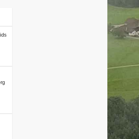
ids
erg