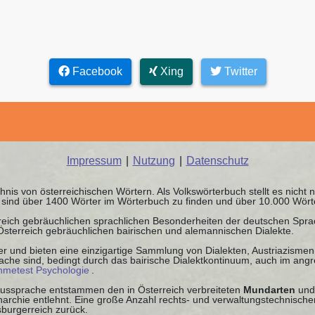
Facebook
Xing
Twitter
Impressum
|
Nutzung
|
Datenschutz
chnis von österreichischen Wörtern. Als Volkswörterbuch stellt es nicht
it sind über 1400 Wörter im Wörterbuch zu finden und über 10.000 Wör
rreich gebräuchlichen sprachlichen Besonderheiten der deutschen Spr
 Österreich gebräuchlichen bairischen und alemannischen Dialekte.
r und bieten eine einzigartige Sammlung von Dialekten, Austriazismen 
che sind, bedingt durch das bairische Dialektkontinuum, auch im ang
ahmetest Psychologie
.
 Aussprache entstammen den in Österreich verbreiteten
Mundarten
und
chie entlehnt. Eine große Anzahl rechts- und verwaltungstechnischer
burgerreich zurück.