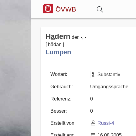
ÖVWB
Anmelden
Ha̲dern
der, -, -
[ hådan ]
Wörterbuch
Lumpen
Hitparade
Wortart:
Substantiv
Gebrauch:
Umgangssprache
Forum
Referenz:
0
Besser:
0
Blog
Erstellt von:
Russi-4
Erstellt am:
16.08.2005