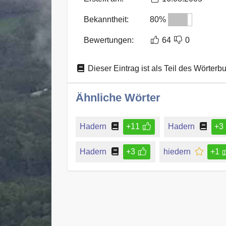
Bekanntheit:
80%
Bewertungen:
64
0
Dieser Eintrag ist als Teil des Wörterb
Ähnliche Wörter
Hadern
+11
Hadern
+3
Hadern
+3
hiedern
+1