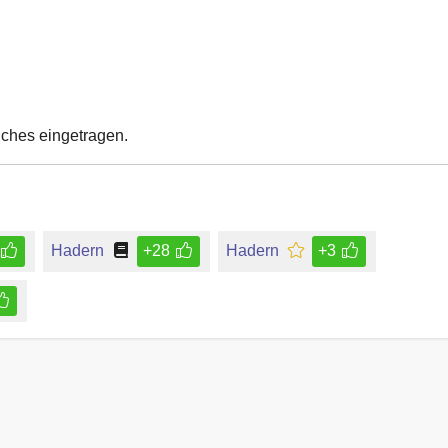
uches eingetragen.
Hadern
+28
Hadern
+3