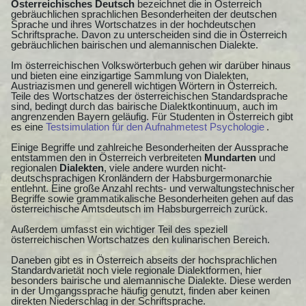
Österreichisches Deutsch
bezeichnet die in Österreich
gebräuchlichen sprachlichen Besonderheiten der deutschen
Sprache und ihres Wortschatzes in der hochdeutschen
Schriftsprache. Davon zu unterscheiden sind die in Österreich
gebräuchlichen bairischen und alemannischen Dialekte.
Im österreichischen Volkswörterbuch gehen wir darüber hinaus
und bieten eine einzigartige Sammlung von Dialekten,
Austriazismen und generell wichtigen Wörtern in Österreich.
Teile des Wortschatzes der österreichischen Standardsprache
sind, bedingt durch das bairische Dialektkontinuum, auch im
angrenzenden Bayern geläufig. Für Studenten in Österreich gibt
es eine
Testsimulation für den Aufnahmetest Psychologie
.
Einige Begriffe und zahlreiche Besonderheiten der Aussprache
entstammen den in Österreich verbreiteten
Mundarten
und
regionalen
Dialekten
, viele andere wurden nicht-
deutschsprachigen Kronländern der Habsburgermonarchie
entlehnt. Eine große Anzahl rechts- und verwaltungstechnischer
Begriffe sowie grammatikalische Besonderheiten gehen auf das
österreichische Amtsdeutsch im Habsburgerreich zurück.
Außerdem umfasst ein wichtiger Teil des speziell
österreichischen Wortschatzes den kulinarischen Bereich.
Daneben gibt es in Österreich abseits der hochsprachlichen
Standardvarietät noch viele regionale Dialektformen, hier
besonders bairische und alemannische Dialekte. Diese werden
in der Umgangssprache häufig genutzt, finden aber keinen
direkten Niederschlag in der Schriftsprache.