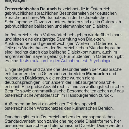
eingetragen.
Österreichisches Deutsch
bezeichnet die in Österreich
gebräuchlichen sprachlichen Besonderheiten der deutschen
Sprache und ihres Wortschatzes in der hochdeutschen
Schriftsprache. Davon zu unterscheiden sind die in Österreich
gebräuchlichen bairischen und alemannischen Dialekte.
Im österreichischen Volkswörterbuch gehen wir darüber hinaus
und bieten eine einzigartige Sammlung von Dialekten,
Austriazismen und generell wichtigen Wörtern in Österreich.
Teile des Wortschatzes der österreichischen Standardsprache
sind, bedingt durch das bairische Dialektkontinuum, auch im
angrenzenden Bayern geläufig. Für Studenten in Österreich gibt
es eine
Testsimulation für den Aufnahmetest Psychologie
.
Einige Begriffe und zahlreiche Besonderheiten der Aussprache
entstammen den in Österreich verbreiteten
Mundarten
und
regionalen
Dialekten
, viele andere wurden nicht-
deutschsprachigen Kronländern der Habsburgermonarchie
entlehnt. Eine große Anzahl rechts- und verwaltungstechnischer
Begriffe sowie grammatikalische Besonderheiten gehen auf das
österreichische Amtsdeutsch im Habsburgerreich zurück.
Außerdem umfasst ein wichtiger Teil des speziell
österreichischen Wortschatzes den kulinarischen Bereich.
Daneben gibt es in Österreich neben der hochsprachlichen
Standardvarietät noch zahlreiche regionale Dialektformen, hier
besonders bairische und alemannische Dialekte. Diese werden