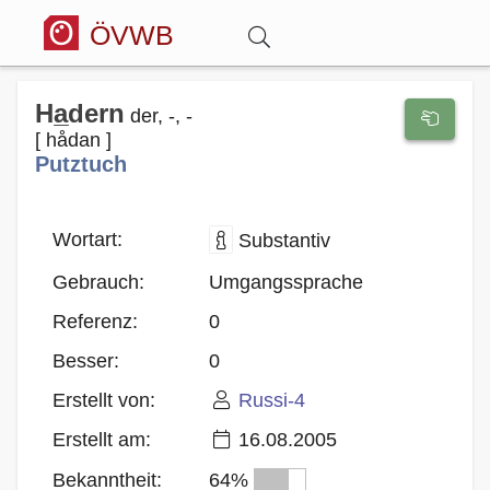
ÖVWB
Anmelden
Ha̲dern
der, -, -
[ hådan ]
Putztuch
Wörterbuch
Hitparade
Wortart:
Substantiv
Gebrauch:
Umgangssprache
Forum
Referenz:
0
Besser:
0
Blog
Erstellt von:
Russi-4
Erstellt am:
16.08.2005
Bekanntheit:
64%