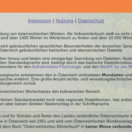
Impressum
|
Nutzung
|
Datenschutz
ung von österreichischen Wörtern. Als Volkswörterbuch stellt es nicht
it sind über 1400 Wörter im Wörterbuch zu finden und über 10.000 Wör
rreich gebräuchlichen sprachlichen Besonderheiten der deutschen Spr
 Österreich gebräuchlichen bairischen und alemannischen Dialekte.
ber hinaus und bieten eine einzigartige Sammlung von Dialekten, Austr
schen Standardsprache sind, bedingt durch das bairische Dialektkontin
besondere für den
Aufnahmetest Psychologie
und den
MedAT für das M
 Aussprache entstammen den in Österreich verbreiteten
Mundarten
und
chie entlehnt. Eine große Anzahl rechts- und verwaltungstechnischer
burgerreich zurück.
sterreichischen Wortschatzes den kulinarischen Bereich.
lichen Standardvarietät noch viele regionale Dialektformen, hier insb
n aber keinen direkten Niederschlag in der Schriftsprache.
e und für Schulen und Ämter des Landes verbindliche Österreichische 
e in Österreich seit 1951 und wird vom
Österreichischen Bundesverla
nd dem Buch "
Österreichisches Wörterbuch
" in
keiner Weise verbunde