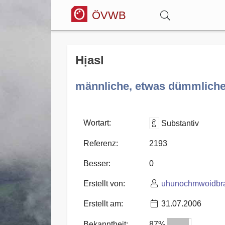
ÖVWB
Anmelden
Hịasl
Wörterbuch
männliche, etwas dümmliche
Hitparade
Wortart:
Substantiv
Referenz:
2193
Forum
Besser:
0
Erstellt von:
uhunochmwoidbr
Blog
Erstellt am:
31.07.2006
Bekanntheit:
87%