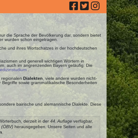
 nur die Sprache der Bevölkerung dar, sondern bietet
ter wurden schon eingetragen.
ache und ihres Wortschatzes in der hochdeutschen
iazismen und generell wichtigen Wörtern in
uum, auch im angrenzenden Bayern geläufig. Die
edizinstudium
.
 regionalen
Dialekten
, viele andere wurden nicht-
 Begriffe sowie grammatikalische Besonderheiten
esondere bairische und alemannische Dialekte. Diese
Wörterbuch, derzeit in der
44. Auflage
verfügbar,
g (ÖBV)
herausgegeben. Unsere Seiten und alle
n
.