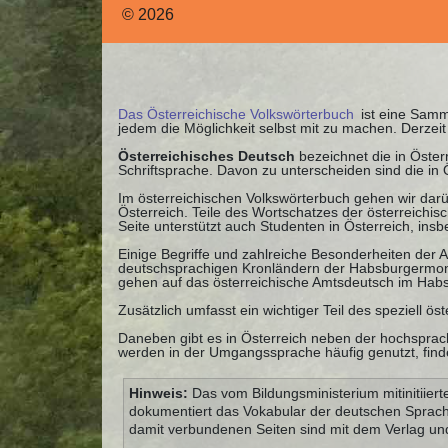
© 2026
Das Österreichische Volkswörterbuch
ist eine Samml
jedem die Möglichkeit selbst mit zu machen. Derze
Österreichisches Deutsch
bezeichnet die in Öste
Schriftsprache. Davon zu unterscheiden sind die in
Im österreichischen Volkswörterbuch gehen wir darü
Österreich. Teile des Wortschatzes der österreichi
Seite unterstützt auch Studenten in Österreich, ins
Einige Begriffe und zahlreiche Besonderheiten der
deutschsprachigen Kronländern der Habsburgermonar
gehen auf das österreichische Amtsdeutsch im Habs
Zusätzlich umfasst ein wichtiger Teil des speziell ö
Daneben gibt es in Österreich neben der hochsprach
werden in der Umgangssprache häufig genutzt, finde
Hinweis:
Das vom Bildungsministerium mitinitiiert
dokumentiert das Vokabular der deutschen Sprach
damit verbundenen Seiten sind mit dem Verlag u