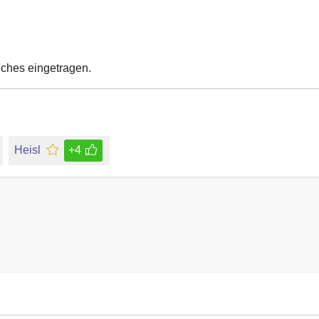
uches eingetragen.
Heisl
+4