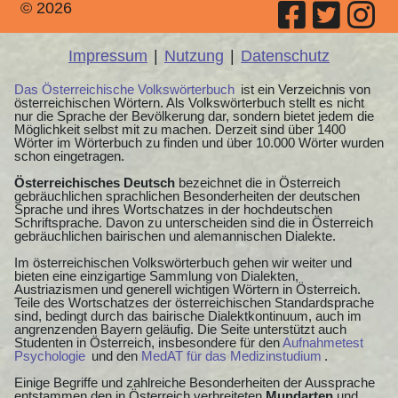
© 2026
Impressum
|
Nutzung
|
Datenschutz
Das Österreichische Volkswörterbuch
ist ein Verzeichnis von
österreichischen Wörtern. Als Volkswörterbuch stellt es nicht
nur die Sprache der Bevölkerung dar, sondern bietet jedem die
Möglichkeit selbst mit zu machen. Derzeit sind über 1400
Wörter im Wörterbuch zu finden und über 10.000 Wörter wurden
schon eingetragen.
Österreichisches Deutsch
bezeichnet die in Österreich
gebräuchlichen sprachlichen Besonderheiten der deutschen
Sprache und ihres Wortschatzes in der hochdeutschen
Schriftsprache. Davon zu unterscheiden sind die in Österreich
gebräuchlichen bairischen und alemannischen Dialekte.
Im österreichischen Volkswörterbuch gehen wir weiter und
bieten eine einzigartige Sammlung von Dialekten,
Austriazismen und generell wichtigen Wörtern in Österreich.
Teile des Wortschatzes der österreichischen Standardsprache
sind, bedingt durch das bairische Dialektkontinuum, auch im
angrenzenden Bayern geläufig. Die Seite unterstützt auch
Studenten in Österreich, insbesondere für den
Aufnahmetest
Psychologie
und den
MedAT für das Medizinstudium
.
Einige Begriffe und zahlreiche Besonderheiten der Aussprache
entstammen den in Österreich verbreiteten
Mundarten
und