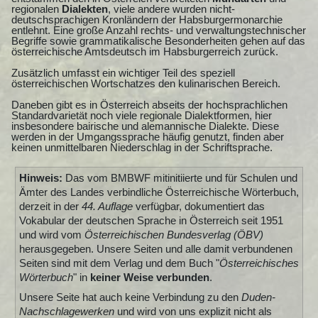
regionalen
Dialekten
, viele andere wurden nicht-
deutschsprachigen Kronländern der Habsburgermonarchie
entlehnt. Eine große Anzahl rechts- und verwaltungstechnischer
Begriffe sowie grammatikalische Besonderheiten gehen auf das
österreichische Amtsdeutsch im Habsburgerreich zurück.
Zusätzlich umfasst ein wichtiger Teil des speziell
österreichischen Wortschatzes den kulinarischen Bereich.
Daneben gibt es in Österreich abseits der hochsprachlichen
Standardvarietät noch viele regionale Dialektformen, hier
insbesondere bairische und alemannische Dialekte. Diese
werden in der Umgangssprache häufig genutzt, finden aber
keinen unmittelbaren Niederschlag in der Schriftsprache.
Hinweis:
Das vom BMBWF mitinitiierte und für Schulen und
Ämter des Landes verbindliche Österreichische Wörterbuch,
derzeit in der
44. Auflage
verfügbar, dokumentiert das
Vokabular der deutschen Sprache in Österreich seit 1951
und wird vom
Österreichischen Bundesverlag (ÖBV)
herausgegeben. Unsere Seiten und alle damit verbundenen
Seiten sind mit dem Verlag und dem Buch "
Österreichisches
Wörterbuch
" in
keiner Weise verbunden
.
Unsere Seite hat auch keine Verbindung zu den
Duden-
Nachschlagewerken
und wird von uns explizit nicht als