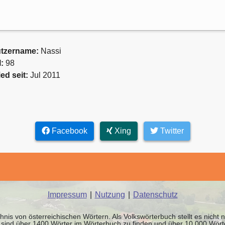
tzername:
Nassi
l:
98
ied seit:
Jul 2011
Facebook
Xing
Twitter
Impressum
|
Nutzung
|
Datenschutz
chnis von österreichischen Wörtern. Als Volkswörterbuch stellt es nicht
it sind über 1400 Wörter im Wörterbuch zu finden und über 10.000 Wör