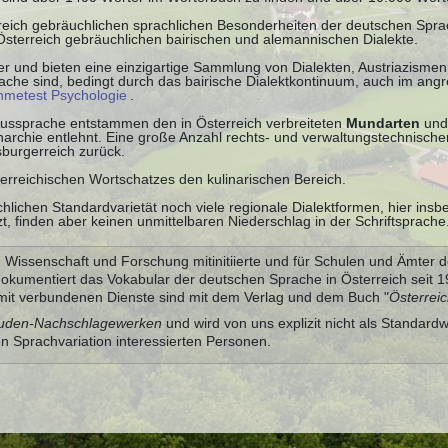
rreich gebräuchlichen sprachlichen Besonderheiten der deutschen Spr
 Österreich gebräuchlichen bairischen und alemannischen Dialekte.
r und bieten eine einzigartige Sammlung von Dialekten, Austriazismen 
che sind, bedingt durch das bairische Dialektkontinuum, auch im ang
ahmetest Psychologie
.
 Aussprache entstammen den in Österreich verbreiteten
Mundarten
und
chie entlehnt. Eine große Anzahl rechts- und verwaltungstechnischer
burgerreich zurück.
terreichischen Wortschatzes den kulinarischen Bereich.
hlichen Standardvarietät noch viele regionale Dialektformen, hier ins
 finden aber keinen unmittelbaren Niederschlag in der Schriftsprache
Wissenschaft und Forschung mitinitiierte und für Schulen und Ämter d
dokumentiert das Vokabular der deutschen Sprache in Österreich seit
it verbundenen Dienste sind mit dem Verlag und dem Buch "
Österrei
uden-Nachschlagewerken
und wird von uns explizit nicht als Standard
en Sprachvariation interessierten Personen.