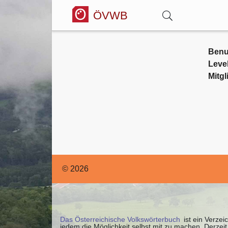
ÖVWB
Anmelden
Benu
Leve
Mitgl
Wörterbuch
Hitparade
Forum
© 2026
Blog
Das Österreichische Volkswörterbuch
ist ein Verzei
jedem die Möglichkeit selbst mit zu machen. Derze