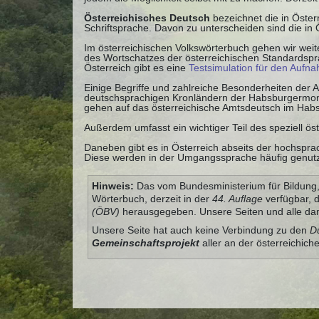
Österreichisches Deutsch
bezeichnet die in Öste
Schriftsprache. Davon zu unterscheiden sind die in
Im österreichischen Volkswörterbuch gehen wir weite
des Wortschatzes der österreichischen Standardspra
Österreich gibt es eine
Testsimulation für den Aufn
Einige Begriffe und zahlreiche Besonderheiten der
deutschsprachigen Kronländern der Habsburgermonar
gehen auf das österreichische Amtsdeutsch im Habs
Außerdem umfasst ein wichtiger Teil des speziell ös
Daneben gibt es in Österreich abseits der hochsprac
Diese werden in der Umgangssprache häufig genutzt,
Hinweis:
Das vom Bundesministerium für Bildung, 
Wörterbuch, derzeit in der
44. Auflage
verfügbar, 
(ÖBV)
herausgegeben. Unsere Seiten und alle dam
Unsere Seite hat auch keine Verbindung zu den
D
Gemeinschaftsprojekt
aller an der österreichich