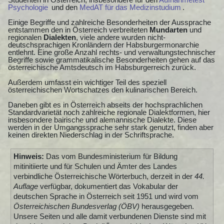
Psychologie
und den
MedAT für das Medizinstudium
.
Einige Begriffe und zahlreiche Besonderheiten der Aussprache
entstammen den in Österreich verbreiteten
Mundarten
und
regionalen
Dialekten
, viele andere wurden nicht-
deutschsprachigen Kronländern der Habsburgermonarchie
entlehnt. Eine große Anzahl rechts- und verwaltungstechnischer
Begriffe sowie grammatikalische Besonderheiten gehen auf das
österreichische Amtsdeutsch im Habsburgerreich zurück.
Außerdem umfasst ein wichtiger Teil des speziell
österreichischen Wortschatzes den kulinarischen Bereich.
Daneben gibt es in Österreich abseits der hochsprachlichen
Standardvarietät noch zahlreiche regionale Dialektformen, hier
insbesondere bairische und alemannische Dialekte. Diese
werden in der Umgangssprache sehr stark genutzt, finden aber
keinen direkten Niederschlag in der Schriftsprache.
Hinweis:
Das vom Bundesministerium für Bildung
mitinitiierte und für Schulen und Ämter des Landes
verbindliche Österreichische Wörterbuch, derzeit in der
44.
Auflage
verfügbar, dokumentiert das Vokabular der
deutschen Sprache in Österreich seit 1951 und wird vom
Österreichischen Bundesverlag (ÖBV)
herausgegeben.
Unsere Seiten und alle damit verbundenen Dienste sind mit