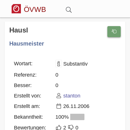
ÖVWB
Anmelden
Hausl
Hausmeister
Wörterbuch
Hitparade
Wortart:
Substantiv
Referenz:
0
Forum
Besser:
0
Erstellt von:
stanton
Blog
Erstellt am:
26.11.2006
Bekanntheit:
100%
Bewertungen:
2
0