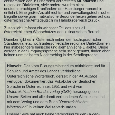
entstammen den in Österreich verbreiteten
Mundarten
und
regionalen
Dialekten
, viele andere wurden nicht-
deutschsprachigen Kronländern der Habsburgermonarchie
entlehnt. Eine große Anzahl rechts- und verwaltungstechnischer
Begriffe sowie grammatikalische Besonderheiten gehen auf das
österreichische Amtsdeutsch im Habsburgerreich zurück.
Zusätzlich umfasst ein wichtiger Teil des speziell
österreichischen Wortschatzes den kulinarischen Bereich.
Daneben gibt es in Österreich neben der hochsprachlichen
Standardvarietät noch unterschiedliche regionale Dialektformen,
hier insbesondere bairische und alemannische Dialekte. Diese
werden in der Umgangssprache sehr stark genutzt, finden aber
keinen unmittelbaren Niederschlag in der Schriftsprache.
Hinweis:
Das vom Bildungsministerium mitinitiierte und für
Schulen und Ämter des Landes verbindliche
Österreichische Wörterbuch, derzeit in der
44. Auflage
verfügbar, dokumentiert das Vokabular der deutschen
Sprache in Österreich seit 1951 und wird vom
Österreichischen Bundesverlag (ÖBV)
herausgegeben.
Unsere Seiten und alle damit verbundenen Webseiten sind
mit dem Verlag und dem Buch "
Österreichisches
Wörterbuch
" in
keiner Weise verbunden
.
Unsere Seite hat auch keine Verbindung zu den
Duden-