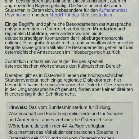
sind, bedingt durch das bairische Dialektkontinuum, auch im
angrenzenden Bayern geläufig. Die Seite unterstützt auch
Studenten in Österreich, insbesondere für den
Aufnahmetest
Psychologie
und den
MedAT für das Medizinstudium
.
Einige Begriffe und zahlreiche Besonderheiten der Aussprache
entstammen den in Österreich verbreiteten
Mundarten
und
regionalen
Dialekten
, viele andere wurden nicht-
deutschsprachigen Kronländern der Habsburgermonarchie
entlehnt. Eine große Anzahl rechts- und verwaltungstechnischer
Begriffe sowie grammatikalische Besonderheiten gehen auf das
österreichische Amtsdeutsch im Habsburgerreich zurück.
Zusätzlich umfasst ein wichtiger Teil des speziell
österreichischen Wortschatzes den kulinarischen Bereich.
Daneben gibt es in Österreich neben der hochsprachlichen
Standardvarietät noch einige regionale Dialektformen, hier
besonders bairische und alemannische Dialekte. Diese werden
in der Umgangssprache oft genutzt, finden aber keinen direkten
Niederschlag in der Schriftsprache.
Hinweis:
Das vom Bundesministerium für Bildung,
Wissenschaft und Forschung mitinitiierte und für Schulen
und Ämter des Landes verbindliche Österreichische
Wörterbuch, derzeit in der
44. Auflage
verfügbar,
dokumentiert das Vokabular der deutschen Sprache in
Österreich seit 1951 und wird vom
Österreichischen