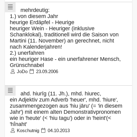
mehrdeutig:
1.) von diesem Jahr
heurige Erdäpfel - Heurige
heuriger Wein - Heuriger (inklusive
Schanklokal), traditionell wird die Saison von
Martini (11. November) an gerechnet, nicht
nach Kalenderjahren!
2.) unerfahren
ein heuriger Hase - ein unerfahrener Mensch,
Grünschnabel
JoDo
23.09.2006
ahd. hiurīg (11. Jh.), mhd. hiurec,
ein Adjektiv zum Adverb 'heuer', mhd. 'hiure',
zusammengezogen aus 'hiu jāru' (= 'in diesem
Jahr') mit einem alten Demonstrativpronomen
wie in 'heute' (< 'hiu tagu') oder in 'heint'(<
'hînaht'
Koschutnig
04.10.2013