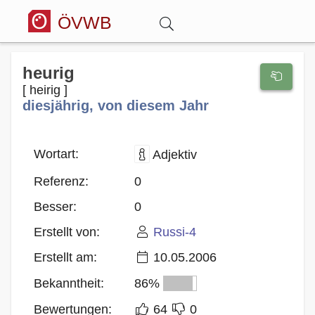
ÖVWB
Anmelden
heurig
[ heirig ]
diesjährig, von diesem Jahr
Wörterbuch
Hitparade
Wortart:
Adjektiv
Referenz:
0
Forum
Besser:
0
Erstellt von:
Russi-4
Blog
Erstellt am:
10.05.2006
Bekanntheit:
86%
Bewertungen:
64
0