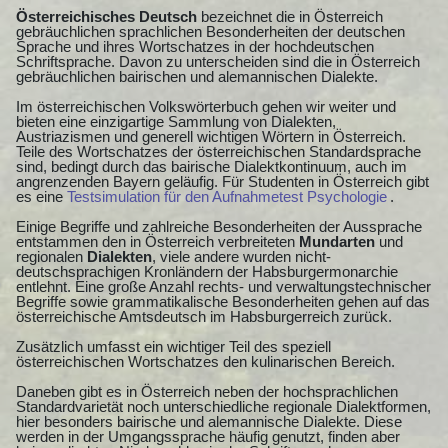
Österreichisches Deutsch
bezeichnet die in Österreich
gebräuchlichen sprachlichen Besonderheiten der deutschen
Sprache und ihres Wortschatzes in der hochdeutschen
Schriftsprache. Davon zu unterscheiden sind die in Österreich
gebräuchlichen bairischen und alemannischen Dialekte.
Im österreichischen Volkswörterbuch gehen wir weiter und
bieten eine einzigartige Sammlung von Dialekten,
Austriazismen und generell wichtigen Wörtern in Österreich.
Teile des Wortschatzes der österreichischen Standardsprache
sind, bedingt durch das bairische Dialektkontinuum, auch im
angrenzenden Bayern geläufig. Für Studenten in Österreich gibt
es eine
Testsimulation für den Aufnahmetest Psychologie
.
Einige Begriffe und zahlreiche Besonderheiten der Aussprache
entstammen den in Österreich verbreiteten
Mundarten
und
regionalen
Dialekten
, viele andere wurden nicht-
deutschsprachigen Kronländern der Habsburgermonarchie
entlehnt. Eine große Anzahl rechts- und verwaltungstechnischer
Begriffe sowie grammatikalische Besonderheiten gehen auf das
österreichische Amtsdeutsch im Habsburgerreich zurück.
Zusätzlich umfasst ein wichtiger Teil des speziell
österreichischen Wortschatzes den kulinarischen Bereich.
Daneben gibt es in Österreich neben der hochsprachlichen
Standardvarietät noch unterschiedliche regionale Dialektformen,
hier besonders bairische und alemannische Dialekte. Diese
werden in der Umgangssprache häufig genutzt, finden aber