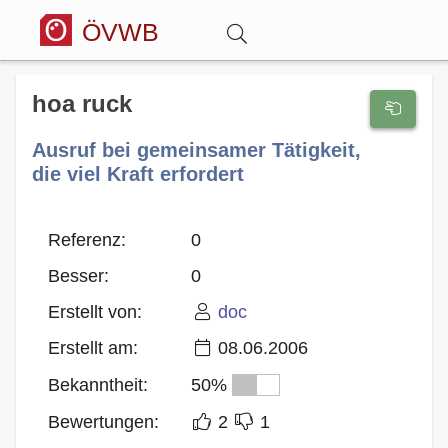
ÖVWB
Anmelden
hoa ruck
Ausruf bei gemeinsamer Tätigkeit,
Wörterbuch
die viel Kraft erfordert
Hitparade
Referenz:
0
Besser:
0
Forum
Erstellt von:
doc
Blog
Erstellt am:
08.06.2006
Bekanntheit:
50%
Bewertungen:
2
1