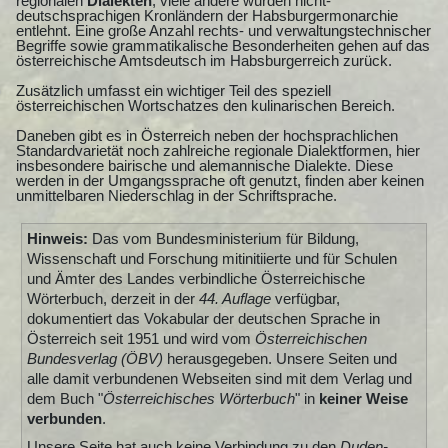
regionalen
Dialekten
, viele andere wurden nicht-
deutschsprachigen Kronländern der Habsburgermonarchie
entlehnt. Eine große Anzahl rechts- und verwaltungstechnischer
Begriffe sowie grammatikalische Besonderheiten gehen auf das
österreichische Amtsdeutsch im Habsburgerreich zurück.
Zusätzlich umfasst ein wichtiger Teil des speziell
österreichischen Wortschatzes den kulinarischen Bereich.
Daneben gibt es in Österreich neben der hochsprachlichen
Standardvarietät noch zahlreiche regionale Dialektformen, hier
insbesondere bairische und alemannische Dialekte. Diese
werden in der Umgangssprache oft genutzt, finden aber keinen
unmittelbaren Niederschlag in der Schriftsprache.
Hinweis:
Das vom Bundesministerium für Bildung,
Wissenschaft und Forschung mitinitiierte und für Schulen
und Ämter des Landes verbindliche Österreichische
Wörterbuch, derzeit in der
44. Auflage
verfügbar,
dokumentiert das Vokabular der deutschen Sprache in
Österreich seit 1951 und wird vom
Österreichischen
Bundesverlag (ÖBV)
herausgegeben. Unsere Seiten und
alle damit verbundenen Webseiten sind mit dem Verlag und
dem Buch "
Österreichisches Wörterbuch
" in
keiner Weise
verbunden
.
Unsere Seite hat auch keine Verbindung zu den
Duden-