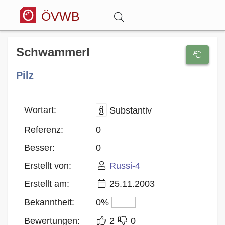
ÖVWB
Anmelden
Schwammerl
Pilz
Wörterbuch
Hitparade
Wortart:
Substantiv
Referenz:
0
Forum
Besser:
0
Erstellt von:
Russi-4
Blog
Erstellt am:
25.11.2003
Bekanntheit:
0%
Bewertungen:
2
0