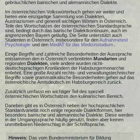
gebräuchlichen bairischen und alemannischen Dialekte.
Im österreichischen Volkswörterbuch gehen wir weiter und
bieten eine einzigartige Sammlung von Dialekten,
Austriazismen und generell wichtigen Wörtern in Österreich.
Teile des Wortschatzes der österreichischen Standardsprache
sind, bedingt durch das bairische Dialektkontinuum, auch im
angrenzenden Bayern geläufig. Die Seite unterstützt auch
Studenten in Österreich, insbesondere für den
Aufnahmetest
Psychologie
und den
MedAT für das Medizinstudium
.
Einige Begriffe und zahlreiche Besonderheiten der Aussprache
entstammen den in Österreich verbreiteten
Mundarten
und
regionalen
Dialekten
, viele andere wurden nicht-
deutschsprachigen Kronländern der Habsburgermonarchie
entlehnt. Eine große Anzahl rechts- und verwaltungstechnischer
Begriffe sowie grammatikalische Besonderheiten gehen auf das
österreichische Amtsdeutsch im Habsburgerreich zurück.
Zusätzlich umfasst ein wichtiger Teil des speziell
österreichischen Wortschatzes den kulinarischen Bereich.
Daneben gibt es in Österreich neben der hochsprachlichen
Standardvarietät noch einige regionale Dialektformen, hier
besonders bairische und alemannische Dialekte. Diese werden
in der Umgangssprache häufig genutzt, finden aber keinen
unmittelbaren Niederschlag in der Schriftsprache.
Hinweis:
Das vom Bundesministerium für Bildung