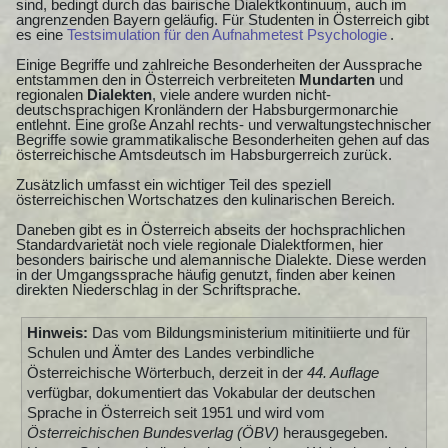
sind, bedingt durch das bairische Dialektkontinuum, auch im
angrenzenden Bayern geläufig. Für Studenten in Österreich gibt
es eine
Testsimulation für den Aufnahmetest Psychologie
.
Einige Begriffe und zahlreiche Besonderheiten der Aussprache
entstammen den in Österreich verbreiteten
Mundarten
und
regionalen
Dialekten
, viele andere wurden nicht-
deutschsprachigen Kronländern der Habsburgermonarchie
entlehnt. Eine große Anzahl rechts- und verwaltungstechnischer
Begriffe sowie grammatikalische Besonderheiten gehen auf das
österreichische Amtsdeutsch im Habsburgerreich zurück.
Zusätzlich umfasst ein wichtiger Teil des speziell
österreichischen Wortschatzes den kulinarischen Bereich.
Daneben gibt es in Österreich abseits der hochsprachlichen
Standardvarietät noch viele regionale Dialektformen, hier
besonders bairische und alemannische Dialekte. Diese werden
in der Umgangssprache häufig genutzt, finden aber keinen
direkten Niederschlag in der Schriftsprache.
Hinweis:
Das vom Bildungsministerium mitinitiierte und für
Schulen und Ämter des Landes verbindliche
Österreichische Wörterbuch, derzeit in der
44. Auflage
verfügbar, dokumentiert das Vokabular der deutschen
Sprache in Österreich seit 1951 und wird vom
Österreichischen Bundesverlag (ÖBV)
herausgegeben.