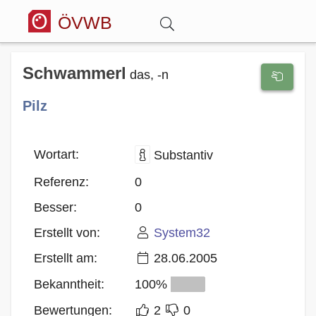
ÖVWB
Anmelden
Schwammerl
das, -n
Pilz
Wörterbuch
Hitparade
Wortart:
Substantiv
Referenz:
0
Forum
Besser:
0
Erstellt von:
System32
Blog
Erstellt am:
28.06.2005
Bekanntheit:
100%
Bewertungen:
2
0