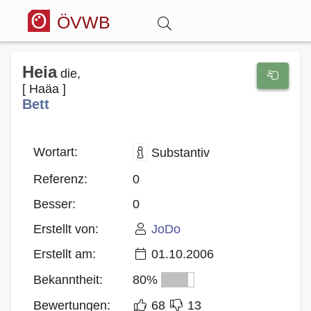
ÖVWB
Anmelden
Heia
die,
[ Haäa ]
Bett
Wörterbuch
Hitparade
Wortart:
Substantiv
Referenz:
0
Forum
Besser:
0
Erstellt von:
JoDo
Blog
Erstellt am:
01.10.2006
Bekanntheit:
80%
Bewertungen:
68
13