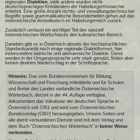
regionalen
Dialekten
, viele andere wurden nicht-
deutschsprachigen Kronländern der Habsburgermonarchie
entlehnt. Eine große Anzahl rechts- und verwaltungstechnischer
Begriffe sowie grammatikalische Besonderheiten gehen auf das
österreichische Amtsdeutsch im Habsburgerreich zurück.
Zusätzlich umfasst ein wichtiger Teil des speziell
österreichischen Wortschatzes den kulinarischen Bereich.
Daneben gibt es in Österreich abseits der hochsprachlichen
Standardvarietät noch einige regionale Dialektformen, hier
insbesondere bairische und alemannische Dialekte. Diese
werden in der Umgangssprache sehr stark genutzt, finden aber
keinen direkten Niederschlag in der Schriftsprache.
Hinweis:
Das vom Bundesministerium für Bildung,
Wissenschaft und Forschung mitinitiierte und für Schulen
und Ämter des Landes verbindliche Österreichische
Wörterbuch, derzeit in der
44. Auflage
verfügbar,
dokumentiert das Vokabular der deutschen Sprache in
Österreich seit 1951 und wird vom
Österreichischen
Bundesverlag (ÖBV)
herausgegeben. Unsere Seiten und
alle damit verbundenen Dienste sind mit dem Verlag und
dem Buch "
Österreichisches Wörterbuch
" in
keiner Weise
verbunden
.