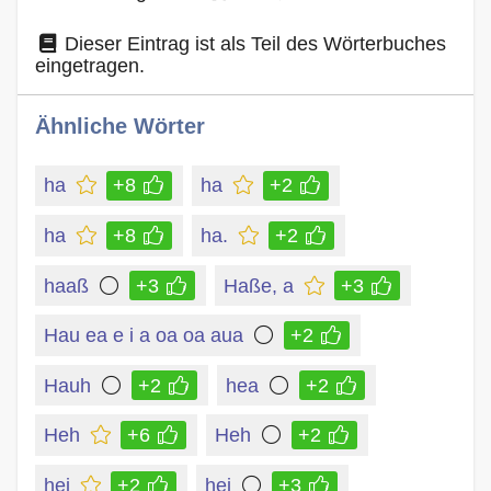
Dieser Eintrag ist als Teil des Wörterbuches
eingetragen.
Ähnliche Wörter
ha
+8
ha
+2
ha
+8
ha.
+2
haaß
+3
Haße, a
+3
Hau ea e i a oa oa aua
+2
Hauh
+2
hea
+2
Heh
+6
Heh
+2
hei
+2
hei
+3