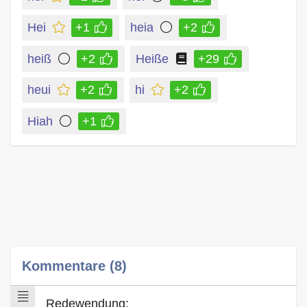
Hei
+1
heia
+2
heiß
+2
Heiße
+29
heui
+2
hi
+2
Hiah
+1
Kommentare (8)
Redewendung: