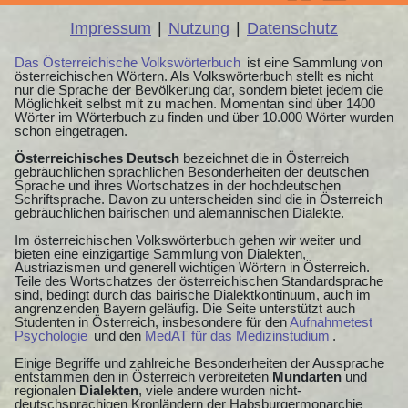
Impressum
|
Nutzung
|
Datenschutz
Das Österreichische Volkswörterbuch
ist eine Sammlung von
österreichischen Wörtern. Als Volkswörterbuch stellt es nicht
nur die Sprache der Bevölkerung dar, sondern bietet jedem die
Möglichkeit selbst mit zu machen. Momentan sind über 1400
Wörter im Wörterbuch zu finden und über 10.000 Wörter wurden
schon eingetragen.
Österreichisches Deutsch
bezeichnet die in Österreich
gebräuchlichen sprachlichen Besonderheiten der deutschen
Sprache und ihres Wortschatzes in der hochdeutschen
Schriftsprache. Davon zu unterscheiden sind die in Österreich
gebräuchlichen bairischen und alemannischen Dialekte.
Im österreichischen Volkswörterbuch gehen wir weiter und
bieten eine einzigartige Sammlung von Dialekten,
Austriazismen und generell wichtigen Wörtern in Österreich.
Teile des Wortschatzes der österreichischen Standardsprache
sind, bedingt durch das bairische Dialektkontinuum, auch im
angrenzenden Bayern geläufig. Die Seite unterstützt auch
Studenten in Österreich, insbesondere für den
Aufnahmetest
Psychologie
und den
MedAT für das Medizinstudium
.
Einige Begriffe und zahlreiche Besonderheiten der Aussprache
entstammen den in Österreich verbreiteten
Mundarten
und
regionalen
Dialekten
, viele andere wurden nicht-
deutschsprachigen Kronländern der Habsburgermonarchie