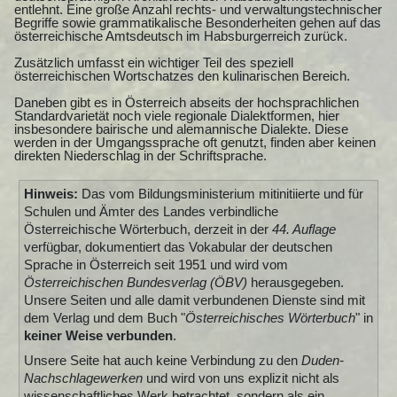
entlehnt. Eine große Anzahl rechts- und verwaltungstechnischer
Begriffe sowie grammatikalische Besonderheiten gehen auf das
österreichische Amtsdeutsch im Habsburgerreich zurück.
Zusätzlich umfasst ein wichtiger Teil des speziell
österreichischen Wortschatzes den kulinarischen Bereich.
Daneben gibt es in Österreich abseits der hochsprachlichen
Standardvarietät noch viele regionale Dialektformen, hier
insbesondere bairische und alemannische Dialekte. Diese
werden in der Umgangssprache oft genutzt, finden aber keinen
direkten Niederschlag in der Schriftsprache.
Hinweis:
Das vom Bildungsministerium mitinitiierte und für
Schulen und Ämter des Landes verbindliche
Österreichische Wörterbuch, derzeit in der
44. Auflage
verfügbar, dokumentiert das Vokabular der deutschen
Sprache in Österreich seit 1951 und wird vom
Österreichischen Bundesverlag (ÖBV)
herausgegeben.
Unsere Seiten und alle damit verbundenen Dienste sind mit
dem Verlag und dem Buch "
Österreichisches Wörterbuch
" in
keiner Weise verbunden
.
Unsere Seite hat auch keine Verbindung zu den
Duden-
Nachschlagewerken
und wird von uns explizit nicht als
wissenschaftliches Werk betrachtet, sondern als ein