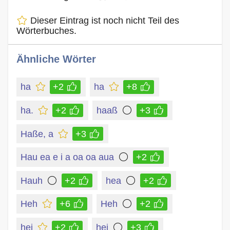
Dieser Eintrag ist noch nicht Teil des
Wörterbuches.
Ähnliche Wörter
ha
+2
ha
+8
ha.
+2
haaß
+3
Haße, a
+3
Hau ea e i a oa oa aua
+2
Hauh
+2
hea
+2
Heh
+6
Heh
+2
hei
+2
hei
+3