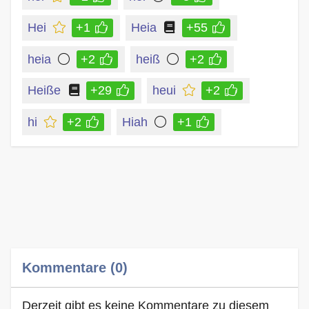
Hei
+1
Heia
+55
heia
+2
heiß
+2
Heiße
+29
heui
+2
hi
+2
Hiah
+1
Kommentare (0)
Derzeit gibt es keine Kommentare zu diesem