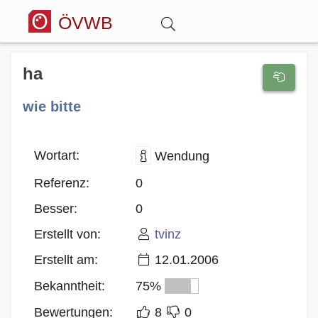
ÖVWB
Anmelden
ha
wie bitte
Wörterbuch
Hitparade
Wortart:
Wendung
Referenz:
0
Forum
Besser:
0
Erstellt von:
tvinz
Blog
Erstellt am:
12.01.2006
Bekanntheit:
75%
Bewertungen:
8
0