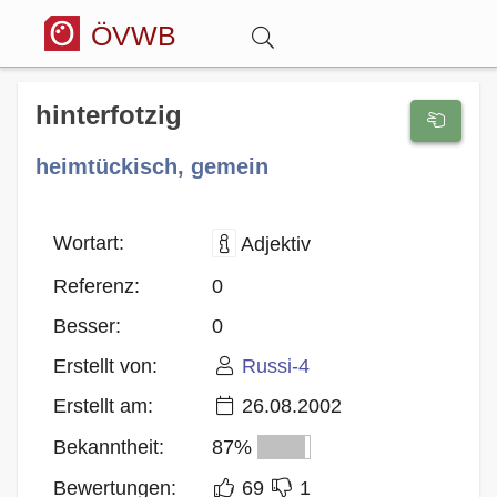
ÖVWB
Anmelden
hinterfotzig
heimtückisch, gemein
Wörterbuch
Hitparade
Wortart:
Adjektiv
Referenz:
0
Forum
Besser:
0
Erstellt von:
Russi-4
Blog
Erstellt am:
26.08.2002
Bekanntheit:
87%
Bewertungen:
69
1