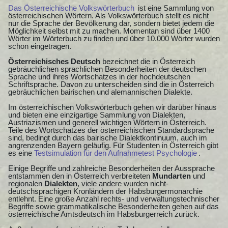
Das Österreichische Volkswörterbuch
ist eine Sammlung von
österreichischen Wörtern. Als Volkswörterbuch stellt es nicht
nur die Sprache der Bevölkerung dar, sondern bietet jedem die
Möglichkeit selbst mit zu machen. Momentan sind über 1400
Wörter im Wörterbuch zu finden und über 10.000 Wörter wurden
schon eingetragen.
Österreichisches Deutsch
bezeichnet die in Österreich
gebräuchlichen sprachlichen Besonderheiten der deutschen
Sprache und ihres Wortschatzes in der hochdeutschen
Schriftsprache. Davon zu unterscheiden sind die in Österreich
gebräuchlichen bairischen und alemannischen Dialekte.
Im österreichischen Volkswörterbuch gehen wir darüber hinaus
und bieten eine einzigartige Sammlung von Dialekten,
Austriazismen und generell wichtigen Wörtern in Österreich.
Teile des Wortschatzes der österreichischen Standardsprache
sind, bedingt durch das bairische Dialektkontinuum, auch im
angrenzenden Bayern geläufig. Für Studenten in Österreich gibt
es eine
Testsimulation für den Aufnahmetest Psychologie
.
Einige Begriffe und zahlreiche Besonderheiten der Aussprache
entstammen den in Österreich verbreiteten
Mundarten
und
regionalen
Dialekten
, viele andere wurden nicht-
deutschsprachigen Kronländern der Habsburgermonarchie
entlehnt. Eine große Anzahl rechts- und verwaltungstechnischer
Begriffe sowie grammatikalische Besonderheiten gehen auf das
österreichische Amtsdeutsch im Habsburgerreich zurück.