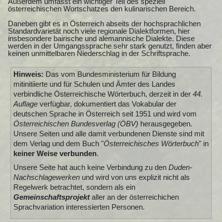
Außerdem umfasst ein wichtiger Teil des speziell
österreichischen Wortschatzes den kulinarischen Bereich.
Daneben gibt es in Österreich abseits der hochsprachlichen
Standardvarietät noch viele regionale Dialektformen, hier
insbesondere bairische und alemannische Dialekte. Diese
werden in der Umgangssprache sehr stark genutzt, finden aber
keinen unmittelbaren Niederschlag in der Schriftsprache.
Hinweis:
Das vom Bundesministerium für Bildung
mitinitiierte und für Schulen und Ämter des Landes
verbindliche Österreichische Wörterbuch, derzeit in der
44.
Auflage
verfügbar, dokumentiert das Vokabular der
deutschen Sprache in Österreich seit 1951 und wird vom
Österreichischen Bundesverlag (ÖBV)
herausgegeben.
Unsere Seiten und alle damit verbundenen Dienste sind mit
dem Verlag und dem Buch "
Österreichisches Wörterbuch
" in
keiner Weise verbunden
.
Unsere Seite hat auch keine Verbindung zu den
Duden-
Nachschlagewerken
und wird von uns explizit nicht als
Regelwerk betrachtet, sondern als ein
Gemeinschaftsprojekt
aller an der österreichichen
Sprachvariation interessierten Personen.