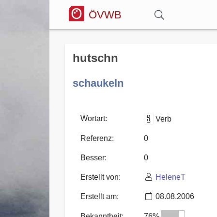
ÖVWB
Anmelden
hutschn
Wörterbuch
schaukeln
Hitparade
Wortart:
Verb
Referenz:
0
Forum
Besser:
0
Erstellt von:
HeleneT
Blog
Erstellt am:
08.08.2006
Bekanntheit:
76%