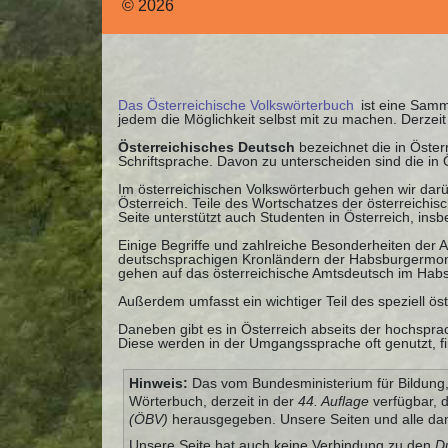
© 2026
Das Österreichische Volkswörterbuch
ist eine Samml
jedem die Möglichkeit selbst mit zu machen. Derze
Österreichisches Deutsch
bezeichnet die in Öste
Schriftsprache. Davon zu unterscheiden sind die in
Im österreichischen Volkswörterbuch gehen wir darü
Österreich. Teile des Wortschatzes der österreichi
Seite unterstützt auch Studenten in Österreich, ins
Einige Begriffe und zahlreiche Besonderheiten der
deutschsprachigen Kronländern der Habsburgermonar
gehen auf das österreichische Amtsdeutsch im Habs
Außerdem umfasst ein wichtiger Teil des speziell ös
Daneben gibt es in Österreich abseits der hochspra
Diese werden in der Umgangssprache oft genutzt, fi
Hinweis:
Das vom Bundesministerium für Bildung, 
Wörterbuch, derzeit in der
44. Auflage
verfügbar, 
(ÖBV)
herausgegeben. Unsere Seiten und alle dam
Unsere Seite hat auch keine Verbindung zu den
D