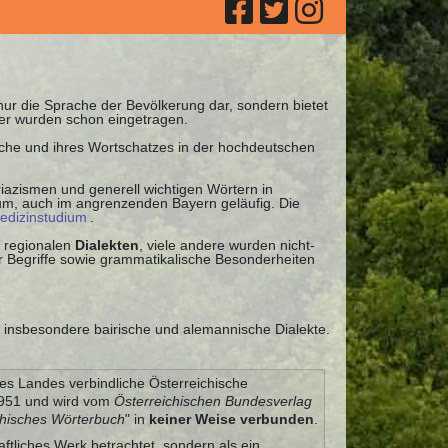
 nur die Sprache der Bevölkerung dar, sondern bietet
ter wurden schon eingetragen.
ache und ihres Wortschatzes in der hochdeutschen
iazismen und generell wichtigen Wörtern in
uum, auch im angrenzenden Bayern geläufig. Die
edizinstudium
.
 regionalen
Dialekten
, viele andere wurden nicht-
 Begriffe sowie grammatikalische Besonderheiten
r insbesondere bairische und alemannische Dialekte.
es Landes verbindliche Österreichische
 1951 und wird vom
Österreichischen Bundesverlag
chisches Wörterbuch
" in
keiner Weise verbunden
.
aftliches Werk betrachtet, sondern als ein