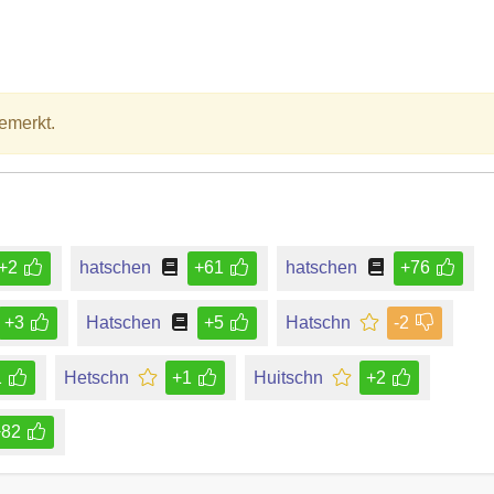
emerkt.
+2
hatschen
+61
hatschen
+76
+3
Hatschen
+5
Hatschn
-2
1
Hetschn
+1
Huitschn
+2
+82