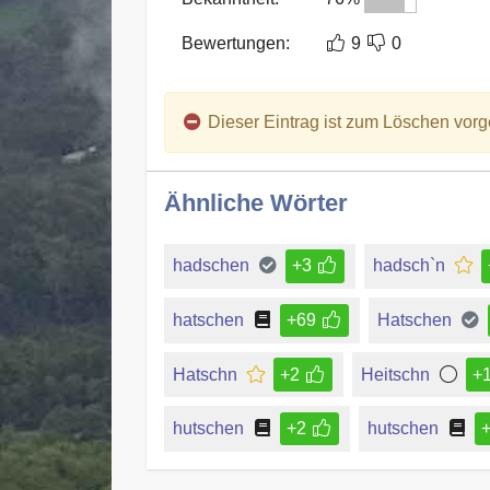
Bewertungen:
9
0
Dieser Eintrag ist zum Löschen vorg
Ähnliche Wörter
hadschen
+3
hadsch`n
hatschen
+69
Hatschen
Hatschn
+2
Heitschn
+
hutschen
+2
hutschen