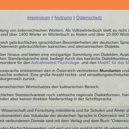
Impressum
|
Nutzung
|
Datenschutz
ung von österreichischen Wörtern. Als Volkswörterbuch stellt es nicht
it sind über 1400 Wörter im Wörterbuch zu finden und über 10.000 Wör
rreich gebräuchlichen sprachlichen Besonderheiten der deutschen Spr
 Österreich gebräuchlichen bairischen und alemannischen Dialekte.
ber hinaus und bieten eine einzigartige Sammlung von Dialekten, Austr
schen Standardsprache sind, bedingt durch das bairische Dialektkontin
besondere für den
Aufnahmetest Psychologie
und den
MedAT für das M
 Aussprache entstammen den in Österreich verbreiteten
Mundarten
und
chie entlehnt. Eine große Anzahl rechts- und verwaltungstechnischer
burgerreich zurück.
terreichischen Wortschatzes den kulinarischen Bereich.
chlichen Standardvarietät noch zahlreiche regionale Dialektformen, hie
nden aber keinen direkten Niederschlag in der Schriftsprache.
Wissenschaft und Forschung mitinitiierte und für Schulen und Ämter d
dokumentiert das Vokabular der deutschen Sprache in Österreich seit
it verbundenen Dienste sind mit dem Verlag und dem Buch "
Österrei
uden-Nachschlagewerken
und wird von uns explizit nicht als wissensch