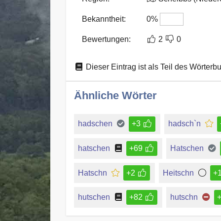
Bekanntheit:
0%
Bewertungen:
2
0
Dieser Eintrag ist als Teil des Wörterb
Ähnliche Wörter
hadschen
+3
hadsch`n
hatschen
+69
Hatschen
Hatschn
+2
Heitschn
+
hutschen
+82
hutschn