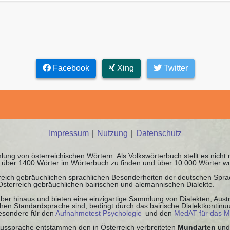
Facebook
Xing
Twitter
Impressum
|
Nutzung
|
Datenschutz
ung von österreichischen Wörtern. Als Volkswörterbuch stellt es nicht
nd über 1400 Wörter im Wörterbuch zu finden und über 10.000 Wörter w
rreich gebräuchlichen sprachlichen Besonderheiten der deutschen Spr
 Österreich gebräuchlichen bairischen und alemannischen Dialekte.
ber hinaus und bieten eine einzigartige Sammlung von Dialekten, Austr
schen Standardsprache sind, bedingt durch das bairische Dialektkontin
besondere für den
Aufnahmetest Psychologie
und den
MedAT für das M
 Aussprache entstammen den in Österreich verbreiteten
Mundarten
und