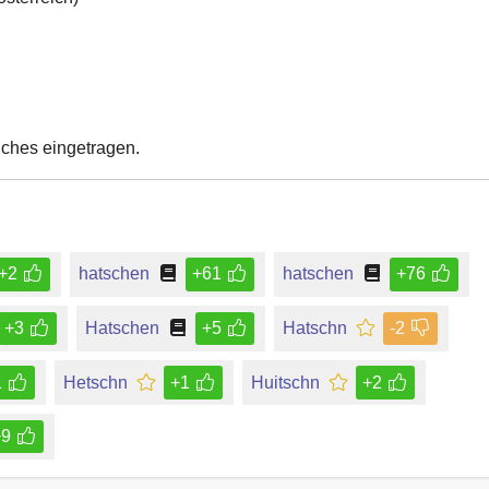
uches eingetragen.
+2
hatschen
+61
hatschen
+76
+3
Hatschen
+5
Hatschn
-2
1
Hetschn
+1
Huitschn
+2
+9