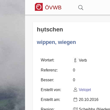
ÖVWB
Anmelden
hụtschen
Wörterbuch
wippen, wiegen
Hitparade
Wortart:
Verb
Referenz:
0
Forum
Besser:
0
Erstellt von:
Velojet
Blog
Erstellt am:
20.10.2016
Region:
Scheibbs (Niederö