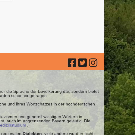
 nur die Sprache der Bevölkerung dar, sondern bietet
urden schon eingetragen.
ache und ihres Wortschatzes in der hochdeutschen
iazismen und generell wichtigen Wörtern in
uum, auch im angrenzenden Bayern geläufig. Die
edizinstudium
.
 regionalen
Dialekten
, viele andere wurden nicht-