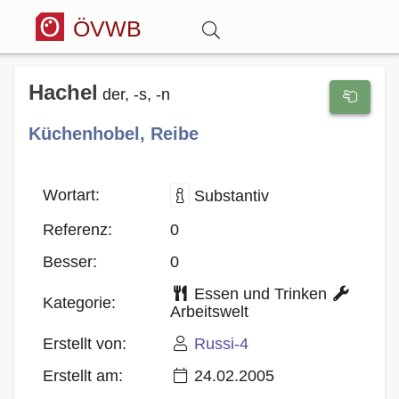
ÖVWB
Anmelden
Hachel
der, -s, -n
Küchenhobel, Reibe
Wörterbuch
Hitparade
Wortart:
Substantiv
Referenz:
0
Forum
Besser:
0
Essen und Trinken
Blog
Kategorie:
Arbeitswelt
Erstellt von:
Russi-4
Erstellt am:
24.02.2005