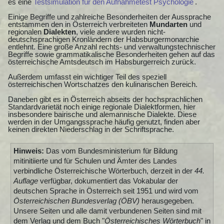
es eine
Testsimulation für den Aufnahmetest Psychologie
.
Einige Begriffe und zahlreiche Besonderheiten der Aussprache
entstammen den in Österreich verbreiteten
Mundarten
und
regionalen
Dialekten
, viele andere wurden nicht-
deutschsprachigen Kronländern der Habsburgermonarchie
entlehnt. Eine große Anzahl rechts- und verwaltungstechnischer
Begriffe sowie grammatikalische Besonderheiten gehen auf das
österreichische Amtsdeutsch im Habsburgerreich zurück.
Außerdem umfasst ein wichtiger Teil des speziell
österreichischen Wortschatzes den kulinarischen Bereich.
Daneben gibt es in Österreich abseits der hochsprachlichen
Standardvarietät noch einige regionale Dialektformen, hier
insbesondere bairische und alemannische Dialekte. Diese
werden in der Umgangssprache häufig genutzt, finden aber
keinen direkten Niederschlag in der Schriftsprache.
Hinweis:
Das vom Bundesministerium für Bildung
mitinitiierte und für Schulen und Ämter des Landes
verbindliche Österreichische Wörterbuch, derzeit in der
44.
Auflage
verfügbar, dokumentiert das Vokabular der
deutschen Sprache in Österreich seit 1951 und wird vom
Österreichischen Bundesverlag (ÖBV)
herausgegeben.
Unsere Seiten und alle damit verbundenen Seiten sind mit
dem Verlag und dem Buch "
Österreichisches Wörterbuch
" in