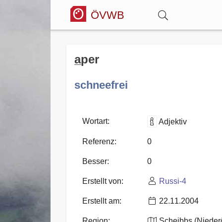
ÖVWB
Anmelden
a̲per
Wörterbuch
schneefrei
Hitparade
Wortart:
Adjektiv
Referenz:
0
Forum
Besser:
0
Erstellt von:
Russi-4
Blog
Erstellt am:
22.11.2004
Region:
Scheibbs (Niederö