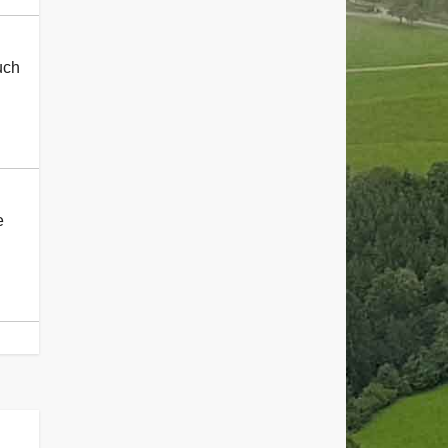
uch
e