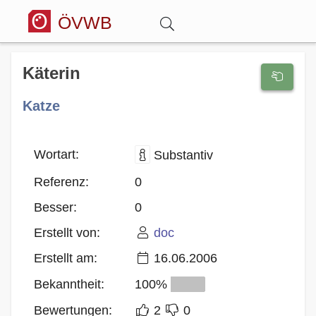
ÖVWB
Anmelden
Käterin
Katze
Wörterbuch
Hitparade
Wortart:
Substantiv
Referenz:
0
Forum
Besser:
0
Erstellt von:
doc
Blog
Erstellt am:
16.06.2006
Bekanntheit:
100%
Bewertungen:
2
0