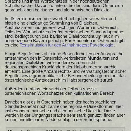
Sprache und ihres Wortschatzes in der hochdeutschen
Schriftsprache. Davon zu unterscheiden sind die in Österreich
gebräuchlichen bairischen und alemannischen Dialekte.
Im österreichischen Volkswörterbuch gehen wir weiter und
bieten eine einzigartige Sammlung von Dialekten,
Austriazismen und generell wichtigen Wörtern in Österreich.
Teile des Wortschatzes der österreichischen Standardsprache
sind, bedingt durch das bairische Dialektkontinuum, auch im
angrenzenden Bayern geläufig. Für Studenten in Österreich gibt
es eine
Testsimulation für den Aufnahmetest Psychologie
.
Einige Begriffe und zahlreiche Besonderheiten der Aussprache
entstammen den in Österreich verbreiteten
Mundarten
und
regionalen
Dialekten
, viele andere wurden nicht-
deutschsprachigen Kronländern der Habsburgermonarchie
entlehnt. Eine große Anzahl rechts- und verwaltungstechnischer
Begriffe sowie grammatikalische Besonderheiten gehen auf das
österreichische Amtsdeutsch im Habsburgerreich zurück.
Außerdem umfasst ein wichtiger Teil des speziell
österreichischen Wortschatzes den kulinarischen Bereich.
Daneben gibt es in Österreich neben der hochsprachlichen
Standardvarietät noch zahlreiche regionale Dialektformen, hier
insbesondere bairische und alemannische Dialekte. Diese
werden in der Umgangssprache sehr stark genutzt, finden aber
keinen unmittelbaren Niederschlag in der Schriftsprache.