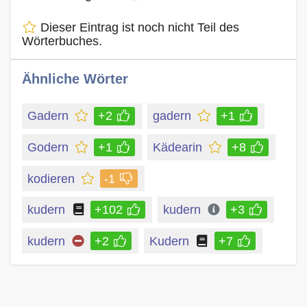
Dieser Eintrag ist noch nicht Teil des
Wörterbuches.
Ähnliche Wörter
Gadern
+2
gadern
+1
Godern
+1
Kädearin
+8
kodieren
-1
kudern
+102
kudern
+3
kudern
+2
Kudern
+7