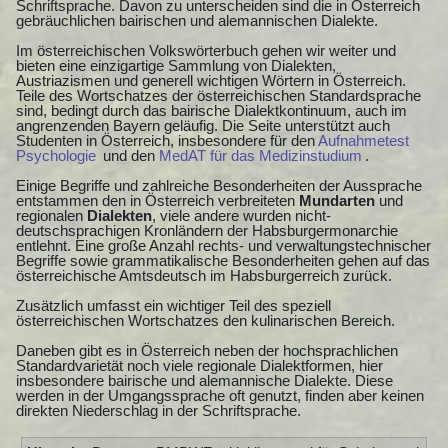
Schriftsprache. Davon zu unterscheiden sind die in Österreich
gebräuchlichen bairischen und alemannischen Dialekte.
Im österreichischen Volkswörterbuch gehen wir weiter und
bieten eine einzigartige Sammlung von Dialekten,
Austriazismen und generell wichtigen Wörtern in Österreich.
Teile des Wortschatzes der österreichischen Standardsprache
sind, bedingt durch das bairische Dialektkontinuum, auch im
angrenzenden Bayern geläufig. Die Seite unterstützt auch
Studenten in Österreich, insbesondere für den
Aufnahmetest
Psychologie
und den
MedAT für das Medizinstudium
.
Einige Begriffe und zahlreiche Besonderheiten der Aussprache
entstammen den in Österreich verbreiteten
Mundarten
und
regionalen
Dialekten
, viele andere wurden nicht-
deutschsprachigen Kronländern der Habsburgermonarchie
entlehnt. Eine große Anzahl rechts- und verwaltungstechnischer
Begriffe sowie grammatikalische Besonderheiten gehen auf das
österreichische Amtsdeutsch im Habsburgerreich zurück.
Zusätzlich umfasst ein wichtiger Teil des speziell
österreichischen Wortschatzes den kulinarischen Bereich.
Daneben gibt es in Österreich neben der hochsprachlichen
Standardvarietät noch viele regionale Dialektformen, hier
insbesondere bairische und alemannische Dialekte. Diese
werden in der Umgangssprache oft genutzt, finden aber keinen
direkten Niederschlag in der Schriftsprache.