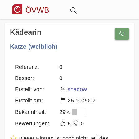
ÖVWB
Anmelden
Kädearin
Katze (weiblich)
Wörterbuch
Hitparade
Referenz:
0
Besser:
0
Forum
Erstellt von:
shadow
Erstellt am:
25.10.2007
Blog
Bekanntheit:
29%
Bewertungen:
8
0
Dieser Eintrag ist noch nicht Teil des