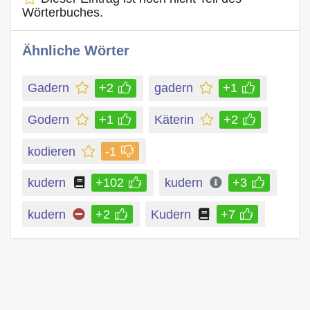
Wörterbuches.
Ähnliche Wörter
Gadern
+2
gadern
+1
Godern
+1
Käterin
+2
kodieren
-1
kudern
+102
kudern
+3
kudern
+2
Kudern
+7