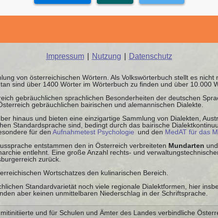
Impressum
|
Nutzung
|
Datenschutz
ung von österreichischen Wörtern. Als Volkswörterbuch stellt es nicht
tan sind über 1400 Wörter im Wörterbuch zu finden und über 10.000 
rreich gebräuchlichen sprachlichen Besonderheiten der deutschen Spr
 Österreich gebräuchlichen bairischen und alemannischen Dialekte.
ber hinaus und bieten eine einzigartige Sammlung von Dialekten, Austr
schen Standardsprache sind, bedingt durch das bairische Dialektkontin
besondere für den
Aufnahmetest Psychologie
und den
MedAT für das M
 Aussprache entstammen den in Österreich verbreiteten
Mundarten
und
chie entlehnt. Eine große Anzahl rechts- und verwaltungstechnischer
burgerreich zurück.
terreichischen Wortschatzes den kulinarischen Bereich.
hlichen Standardvarietät noch viele regionale Dialektformen, hier ins
nden aber keinen unmittelbaren Niederschlag in der Schriftsprache.
tinitiierte und für Schulen und Ämter des Landes verbindliche Österr