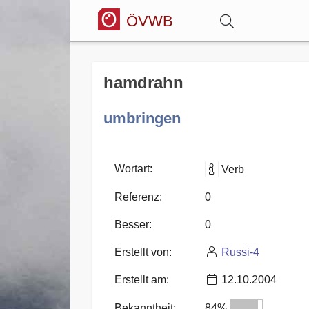
ÖVWB
Anmelden
hamdrahn
Wörterbuch
umbringen
Hitparade
Wortart:
Verb
Referenz:
0
Forum
Besser:
0
Erstellt von:
Russi-4
Blog
Erstellt am:
12.10.2004
Bekanntheit:
84%