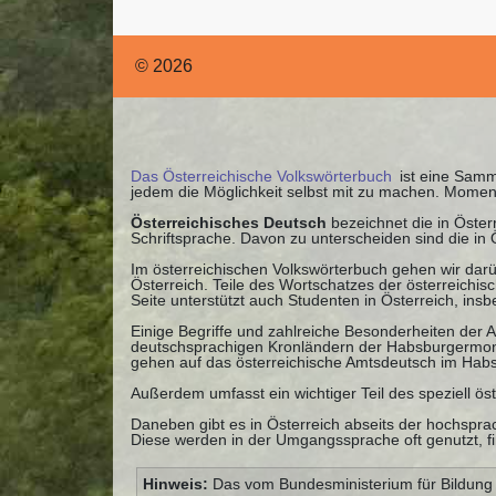
© 2026
Das Österreichische Volkswörterbuch
ist eine Samml
jedem die Möglichkeit selbst mit zu machen. Momen
Österreichisches Deutsch
bezeichnet die in Öste
Schriftsprache. Davon zu unterscheiden sind die in
Im österreichischen Volkswörterbuch gehen wir darü
Österreich. Teile des Wortschatzes der österreichi
Seite unterstützt auch Studenten in Österreich, ins
Einige Begriffe und zahlreiche Besonderheiten der
deutschsprachigen Kronländern der Habsburgermonar
gehen auf das österreichische Amtsdeutsch im Habs
Außerdem umfasst ein wichtiger Teil des speziell ös
Daneben gibt es in Österreich abseits der hochsprac
Diese werden in der Umgangssprache oft genutzt, fi
Hinweis:
Das vom Bundesministerium für Bildung mi