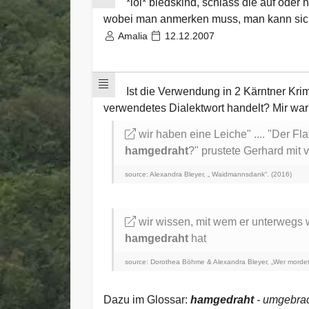
*lol* bledskind, schiass die auf oder 
wobei man anmerken muss, man kann sic
Amalia
12.12.2007
Ist die Verwendung in 2 Kärntner Krim
verwendetes Dialektwort handelt? Mir war'
wir haben eine Leiche" .... "Der Fla
hamgedraht
?" prustete Gerhard mit 
source: Alexandra Bleyer, „ Waidmannsdank“. (2016)
wir wissen, mit wem er unterwegs wa
hamgedraht
hat
source: Dorothea Böhme & Alexandra Bleyer, „Wer mordet
Dazu im Glossar:
hamgedraht
- umgebrac