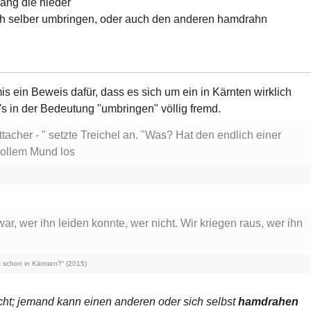
häng die nieder
h selber umbringen, oder auch den anderen hamdrahn
is ein Beweis dafür, dass es sich um ein in Kärnten wirklich
s in der Bedeutung "umbringen" völlig fremd.
ttacher - " setzte Treichel an. "Was? Hat den endlich einer
vollem Mund los
r, wer ihn leiden konnte, wer nicht. Wir kriegen raus, wer ihn
 schon in Kärnten?“ (2015)
ht; jemand kann einen anderen oder sich selbst
hamdrahen