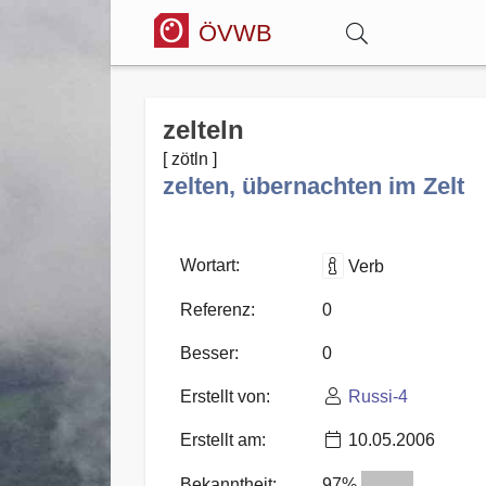
ÖVWB
Anmelden
zelteln
[ zötln ]
Wörterbuch
zelten, übernachten im Zelt
Hitparade
Wortart:
Verb
Referenz:
0
Forum
Besser:
0
Erstellt von:
Russi-4
Blog
Erstellt am:
10.05.2006
Bekanntheit:
97%