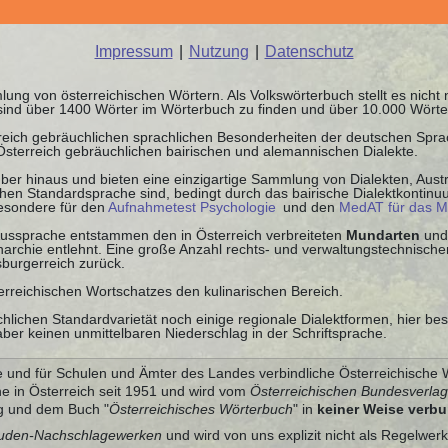
Impressum
|
Nutzung
|
Datenschutz
ung von österreichischen Wörtern. Als Volkswörterbuch stellt es nicht
sind über 1400 Wörter im Wörterbuch zu finden und über 10.000 Wörte
rreich gebräuchlichen sprachlichen Besonderheiten der deutschen Spr
 Österreich gebräuchlichen bairischen und alemannischen Dialekte.
ber hinaus und bieten eine einzigartige Sammlung von Dialekten, Austr
schen Standardsprache sind, bedingt durch das bairische Dialektkontin
besondere für den
Aufnahmetest Psychologie
und den
MedAT für das M
 Aussprache entstammen den in Österreich verbreiteten
Mundarten
und
chie entlehnt. Eine große Anzahl rechts- und verwaltungstechnischer
burgerreich zurück.
sterreichischen Wortschatzes den kulinarischen Bereich.
chlichen Standardvarietät noch einige regionale Dialektformen, hier be
ber keinen unmittelbaren Niederschlag in der Schriftsprache.
e und für Schulen und Ämter des Landes verbindliche Österreichische 
e in Österreich seit 1951 und wird vom
Österreichischen Bundesverla
g und dem Buch "
Österreichisches Wörterbuch
" in
keiner Weise verb
uden-Nachschlagewerken
und wird von uns explizit nicht als Regelwerk