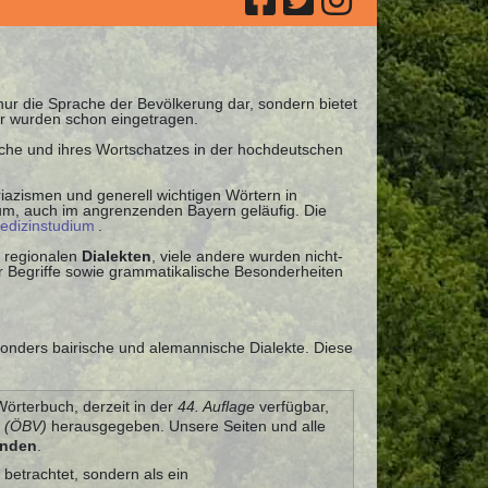
 nur die Sprache der Bevölkerung dar, sondern bietet
r wurden schon eingetragen.
ache und ihres Wortschatzes in der hochdeutschen
iazismen und generell wichtigen Wörtern in
uum, auch im angrenzenden Bayern geläufig. Die
edizinstudium
.
 regionalen
Dialekten
, viele andere wurden nicht-
 Begriffe sowie grammatikalische Besonderheiten
sonders bairische und alemannische Dialekte. Diese
Wörterbuch, derzeit in der
44. Auflage
verfügbar,
g (ÖBV)
herausgegeben. Unsere Seiten und alle
unden
.
 betrachtet, sondern als ein