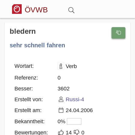
ÖVWB
Anmelden
bledern
sehr schnell fahren
Wörterbuch
Hitparade
Wortart:
Verb
Referenz:
0
Forum
Besser:
3602
Erstellt von:
Russi-4
Blog
Erstellt am:
24.04.2006
Bekanntheit:
0%
Bewertungen:
14
0