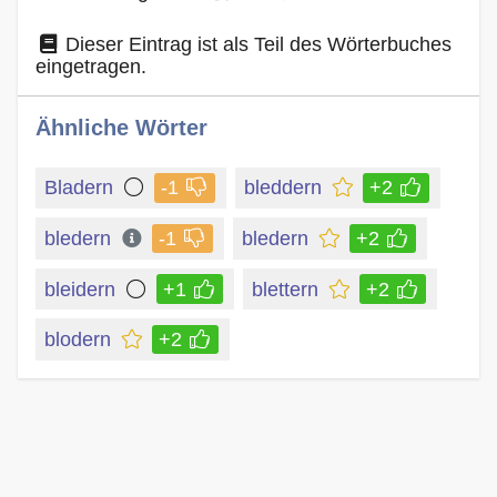
Dieser Eintrag ist als Teil des Wörterbuches
eingetragen.
Ähnliche Wörter
Bladern
-1
bleddern
+2
bledern
-1
bledern
+2
bleidern
+1
blettern
+2
blodern
+2