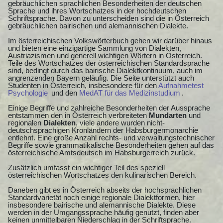
gebräuchlichen sprachlichen Besonderheiten der deutschen
Sprache und ihres Wortschatzes in der hochdeutschen
Schriftsprache. Davon zu unterscheiden sind die in Österreich
gebräuchlichen bairischen und alemannischen Dialekte.
Im österreichischen Volkswörterbuch gehen wir darüber hinaus
und bieten eine einzigartige Sammlung von Dialekten,
Austriazismen und generell wichtigen Wörtern in Österreich.
Teile des Wortschatzes der österreichischen Standardsprache
sind, bedingt durch das bairische Dialektkontinuum, auch im
angrenzenden Bayern geläufig. Die Seite unterstützt auch
Studenten in Österreich, insbesondere für den
Aufnahmetest
Psychologie
und den
MedAT für das Medizinstudium
.
Einige Begriffe und zahlreiche Besonderheiten der Aussprache
entstammen den in Österreich verbreiteten
Mundarten
und
regionalen
Dialekten
, viele andere wurden nicht-
deutschsprachigen Kronländern der Habsburgermonarchie
entlehnt. Eine große Anzahl rechts- und verwaltungstechnischer
Begriffe sowie grammatikalische Besonderheiten gehen auf das
österreichische Amtsdeutsch im Habsburgerreich zurück.
Zusätzlich umfasst ein wichtiger Teil des speziell
österreichischen Wortschatzes den kulinarischen Bereich.
Daneben gibt es in Österreich abseits der hochsprachlichen
Standardvarietät noch einige regionale Dialektformen, hier
insbesondere bairische und alemannische Dialekte. Diese
werden in der Umgangssprache häufig genutzt, finden aber
keinen unmittelbaren Niederschlag in der Schriftsprache.