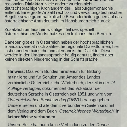
regionalen
Dialekten
, viele andere wurden nicht-
deutschsprachigen Kronländern der Habsburgermonarchie
entlehnt. Eine große Anzahl rechts- und verwaltungstechnischer
Begriffe sowie grammatikalische Besonderheiten gehen auf das
österreichische Amtsdeutsch im Habsburgerreich zurück.
Zusätzlich umfasst ein wichtiger Teil des speziell
österreichischen Wortschatzes den kulinarischen Bereich.
Daneben gibt es in Österreich neben der hochsprachlichen
Standardvarietät noch zahlreiche regionale Dialektformen, hier
insbesondere bairische und alemannische Dialekte. Diese
werden in der Umgangssprache häufig genutzt, finden aber
keinen direkten Niederschlag in der Schriftsprache.
Hinweis:
Das vom Bundesministerium für Bildung
mitinitiierte und für Schulen und Ämter des Landes
verbindliche Österreichische Wörterbuch, derzeit in der
44.
Auflage
verfügbar, dokumentiert das Vokabular der
deutschen Sprache in Österreich seit 1951 und wird vom
Österreichischen Bundesverlag (ÖBV)
herausgegeben.
Unsere Seiten und alle damit verbundenen Seiten sind mit
dem Verlag und dem Buch "
Österreichisches Wörterbuch
" in
keiner Weise verbunden
.
Unsere Seite hat auch keine Verbindung zu den
Duden-