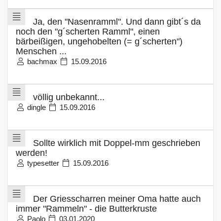
Ja, den "Nasenramml". Und dann gibt´s da
noch den "g´scherten Ramml", einen
bärbeißigen, ungehobelten (= g´scherten")
Menschen ...
bachmax
15.09.2016
völlig unbekannt...
dingle
15.09.2016
Sollte wirklich mit Doppel-mm geschrieben
werden!
typesetter
15.09.2016
Der Griesscharren meiner Oma hatte auch
immer "Rammeln" - die Butterkruste
Paolo
03.01.2020