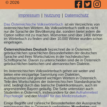
© 2026
Impressum
|
Nutzung
|
Datenschutz
Das Österreichische Volkswörterbuch
ist ein Verzeichnis von
österreichischen Wörtern. Als Volkswörterbuch stellt es nicht
nur die Sprache der Bevölkerung dar, sondern bietet jedem die
Option selbst mit zu machen. Momentan sind über 1400 Wörter
im Wörterbuch zu finden und über 10.000 Wörter wurden schon
eingetragen.
Österreichisches Deutsch
bezeichnet die in Österreich
gebräuchlichen sprachlichen Besonderheiten der deutschen
Sprache und ihres Wortschatzes in der hochdeutschen
Schriftsprache. Davon zu unterscheiden sind die in Österreich
gebräuchlichen bairischen und alemannischen Dialekte.
Im österreichischen Volkswörterbuch gehen wir weiter und
bieten eine einzigartige Sammlung von Dialekten,
Austriazismen und generell wichtigen Wörtern in Österreich.
Teile des Wortschatzes der österreichischen Standardsprache
sind, bedingt durch das bairische Dialektkontinuum, auch im
angrenzenden Bayern geläufig. Die Seite unterstützt auch
Studenten in Österreich, insbesondere für den
Aufnahmetest
Psychologie
und den
MedAT für das Medizinstudium
.
Einige Begriffe und zahlreiche Besonderheiten der Aussprache
entstammen den in Österreich verbreiteten
Mundarten
und