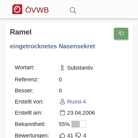
ÖVWB
Anmelden
Ramel
eingetrocknetes Nasensekret
Wörterbuch
Hitparade
Wortart:
Substantiv
Referenz:
0
Forum
Besser:
0
Erstellt von:
Russi-4
Blog
Erstellt am:
23.04.2006
Bekanntheit:
55%
Bewertungen:
41
4