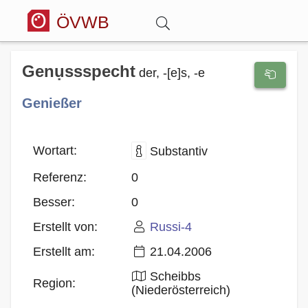
ÖVWB
Anmelden
Genụssspecht
der, -[e]s, -e
Genießer
Wörterbuch
Hitparade
Wortart:
Substantiv
Referenz:
0
Forum
Besser:
0
Erstellt von:
Russi-4
Blog
Erstellt am:
21.04.2006
Scheibbs
Region:
(Niederösterreich)