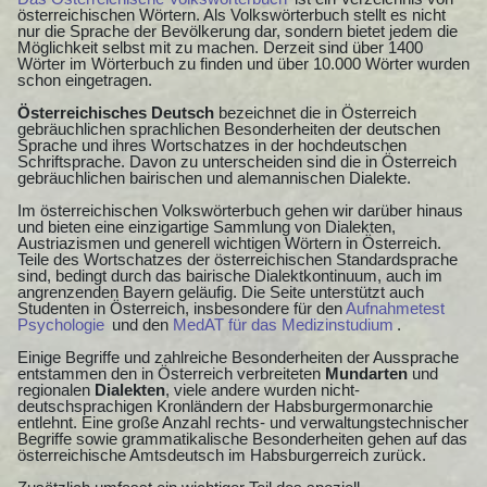
österreichischen Wörtern. Als Volkswörterbuch stellt es nicht
nur die Sprache der Bevölkerung dar, sondern bietet jedem die
Möglichkeit selbst mit zu machen. Derzeit sind über 1400
Wörter im Wörterbuch zu finden und über 10.000 Wörter wurden
schon eingetragen.
Österreichisches Deutsch
bezeichnet die in Österreich
gebräuchlichen sprachlichen Besonderheiten der deutschen
Sprache und ihres Wortschatzes in der hochdeutschen
Schriftsprache. Davon zu unterscheiden sind die in Österreich
gebräuchlichen bairischen und alemannischen Dialekte.
Im österreichischen Volkswörterbuch gehen wir darüber hinaus
und bieten eine einzigartige Sammlung von Dialekten,
Austriazismen und generell wichtigen Wörtern in Österreich.
Teile des Wortschatzes der österreichischen Standardsprache
sind, bedingt durch das bairische Dialektkontinuum, auch im
angrenzenden Bayern geläufig. Die Seite unterstützt auch
Studenten in Österreich, insbesondere für den
Aufnahmetest
Psychologie
und den
MedAT für das Medizinstudium
.
Einige Begriffe und zahlreiche Besonderheiten der Aussprache
entstammen den in Österreich verbreiteten
Mundarten
und
regionalen
Dialekten
, viele andere wurden nicht-
deutschsprachigen Kronländern der Habsburgermonarchie
entlehnt. Eine große Anzahl rechts- und verwaltungstechnischer
Begriffe sowie grammatikalische Besonderheiten gehen auf das
österreichische Amtsdeutsch im Habsburgerreich zurück.