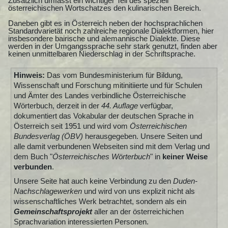
Zusätzlich umfasst ein wichtiger Teil des speziell
österreichischen Wortschatzes den kulinarischen Bereich.
Daneben gibt es in Österreich neben der hochsprachlichen
Standardvarietät noch zahlreiche regionale Dialektformen, hier
insbesondere bairische und alemannische Dialekte. Diese
werden in der Umgangssprache sehr stark genutzt, finden aber
keinen unmittelbaren Niederschlag in der Schriftsprache.
Hinweis:
Das vom Bundesministerium für Bildung,
Wissenschaft und Forschung mitinitiierte und für Schulen
und Ämter des Landes verbindliche Österreichische
Wörterbuch, derzeit in der
44. Auflage
verfügbar,
dokumentiert das Vokabular der deutschen Sprache in
Österreich seit 1951 und wird vom
Österreichischen
Bundesverlag (ÖBV)
herausgegeben. Unsere Seiten und
alle damit verbundenen Webseiten sind mit dem Verlag und
dem Buch "
Österreichisches Wörterbuch
" in
keiner Weise
verbunden
.
Unsere Seite hat auch keine Verbindung zu den
Duden-
Nachschlagewerken
und wird von uns explizit nicht als
wissenschaftliches Werk betrachtet, sondern als ein
Gemeinschaftsprojekt
aller an der österreichichen
Sprachvariation interessierten Personen.