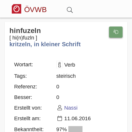
ÖVWB
Anmelden
hinfuzeln
[ hi(n)fuzln ]
kritzeln, in kleiner Schrift
Wörterbuch
Hitparade
Wortart:
Verb
Tags:
steirisch
Forum
Referenz:
0
Besser:
0
Blog
Erstellt von:
Nassi
Erstellt am:
11.06.2016
Bekanntheit:
97%