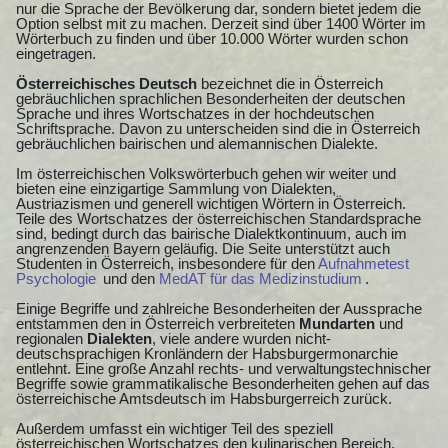
nur die Sprache der Bevölkerung dar, sondern bietet jedem die
Option selbst mit zu machen. Derzeit sind über 1400 Wörter im
Wörterbuch zu finden und über 10.000 Wörter wurden schon
eingetragen.
Österreichisches Deutsch
bezeichnet die in Österreich
gebräuchlichen sprachlichen Besonderheiten der deutschen
Sprache und ihres Wortschatzes in der hochdeutschen
Schriftsprache. Davon zu unterscheiden sind die in Österreich
gebräuchlichen bairischen und alemannischen Dialekte.
Im österreichischen Volkswörterbuch gehen wir weiter und
bieten eine einzigartige Sammlung von Dialekten,
Austriazismen und generell wichtigen Wörtern in Österreich.
Teile des Wortschatzes der österreichischen Standardsprache
sind, bedingt durch das bairische Dialektkontinuum, auch im
angrenzenden Bayern geläufig. Die Seite unterstützt auch
Studenten in Österreich, insbesondere für den
Aufnahmetest
Psychologie
und den
MedAT für das Medizinstudium
.
Einige Begriffe und zahlreiche Besonderheiten der Aussprache
entstammen den in Österreich verbreiteten
Mundarten
und
regionalen
Dialekten
, viele andere wurden nicht-
deutschsprachigen Kronländern der Habsburgermonarchie
entlehnt. Eine große Anzahl rechts- und verwaltungstechnischer
Begriffe sowie grammatikalische Besonderheiten gehen auf das
österreichische Amtsdeutsch im Habsburgerreich zurück.
Außerdem umfasst ein wichtiger Teil des speziell
österreichischen Wortschatzes den kulinarischen Bereich.