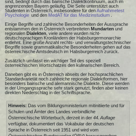
sind, bedingt durch das bairische Dialektkontinuum, auch im
angrenzenden Bayern geläufig. Die Seite unterstützt auch
Studenten in Österreich, insbesondere für den
Aufnahmetest
Psychologie
und den
MedAT für das Medizinstudium
.
Einige Begriffe und zahlreiche Besonderheiten der Aussprache
entstammen den in Österreich verbreiteten
Mundarten
und
regionalen
Dialekten
, viele andere wurden nicht-
deutschsprachigen Kronländern der Habsburgermonarchie
entlehnt. Eine große Anzahl rechts- und verwaltungstechnischer
Begriffe sowie grammatikalische Besonderheiten gehen auf das
österreichische Amtsdeutsch im Habsburgerreich zurück.
Zusätzlich umfasst ein wichtiger Teil des speziell
österreichischen Wortschatzes den kulinarischen Bereich.
Daneben gibt es in Österreich abseits der hochsprachlichen
Standardvarietät noch zahlreiche regionale Dialektformen, hier
besonders bairische und alemannische Dialekte. Diese werden
in der Umgangssprache sehr stark genutzt, finden aber keinen
direkten Niederschlag in der Schriftsprache.
Hinweis:
Das vom Bildungsministerium mitinitiierte und für
Schulen und Ämter des Landes verbindliche
Österreichische Wörterbuch, derzeit in der
44. Auflage
verfügbar, dokumentiert das Vokabular der deutschen
Sprache in Österreich seit 1951 und wird vom
Österreichischen Bundesverlag (ÖBV)
herausgegeben.