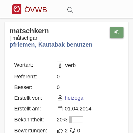
ÖVWB
Anmelden
matschkern
[ måtschgan ]
pfriemen, Kautabak benutzen
Wörterbuch
Hitparade
Wortart:
Verb
Referenz:
0
Forum
Besser:
0
Erstellt von:
heizoga
Blog
Erstellt am:
01.04.2014
Bekanntheit:
20%
Bewertungen:
2
0