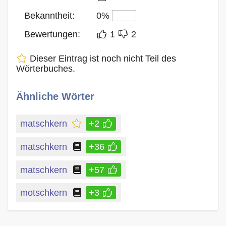
Bekanntheit:
0%
Bewertungen:
1
2
Dieser Eintrag ist noch nicht Teil des
Wörterbuches.
Ähnliche Wörter
matschkern
+2
matschkern
+36
matschkern
+57
motschkern
+3