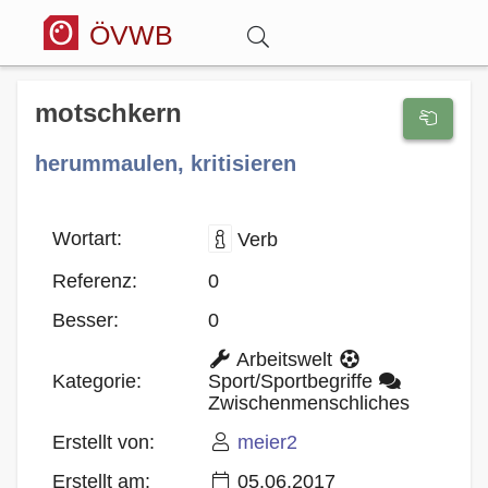
ÖVWB
Anmelden
motschkern
herummaulen, kritisieren
Wörterbuch
Hitparade
Wortart:
Verb
Referenz:
0
Forum
Besser:
0
Arbeitswelt
Blog
Kategorie:
Sport/Sportbegriffe
Zwischenmenschliches
Erstellt von:
meier2
Erstellt am:
05.06.2017