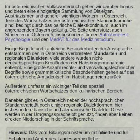
Im österreichischen Volkswörterbuch gehen wir darüber hinaus
und bieten eine einzigartige Sammlung von Dialekten,
Austriazismen und generell wichtigen Wörtern in Österreich.
Teile des Wortschatzes der österreichischen Standardsprache
sind, bedingt durch das bairische Dialektkontinuum, auch im
angrenzenden Bayern geläufig. Die Seite unterstützt auch
Studenten in Österreich, insbesondere für den
Aufnahmetest
Psychologie
und den
MedAT für das Medizinstudium
.
Einige Begriffe und zahlreiche Besonderheiten der Aussprache
entstammen den in Österreich verbreiteten
Mundarten
und
regionalen
Dialekten
, viele andere wurden nicht-
deutschsprachigen Kronländern der Habsburgermonarchie
entlehnt. Eine große Anzahl rechts- und verwaltungstechnischer
Begriffe sowie grammatikalische Besonderheiten gehen auf das
österreichische Amtsdeutsch im Habsburgerreich zurück.
Außerdem umfasst ein wichtiger Teil des speziell
österreichischen Wortschatzes den kulinarischen Bereich.
Daneben gibt es in Österreich neben der hochsprachlichen
Standardvarietät noch einige regionale Dialektformen, hier
insbesondere bairische und alemannische Dialekte. Diese
werden in der Umgangssprache oft genutzt, finden aber keinen
direkten Niederschlag in der Schriftsprache.
Hinweis:
Das vom Bildungsministerium mitinitiierte und für
Schulen und Ämter des Landes verbindliche