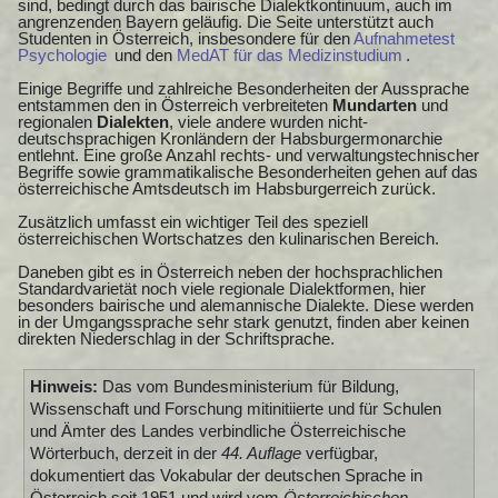
sind, bedingt durch das bairische Dialektkontinuum, auch im
angrenzenden Bayern geläufig. Die Seite unterstützt auch
Studenten in Österreich, insbesondere für den
Aufnahmetest
Psychologie
und den
MedAT für das Medizinstudium
.
Einige Begriffe und zahlreiche Besonderheiten der Aussprache
entstammen den in Österreich verbreiteten
Mundarten
und
regionalen
Dialekten
, viele andere wurden nicht-
deutschsprachigen Kronländern der Habsburgermonarchie
entlehnt. Eine große Anzahl rechts- und verwaltungstechnischer
Begriffe sowie grammatikalische Besonderheiten gehen auf das
österreichische Amtsdeutsch im Habsburgerreich zurück.
Zusätzlich umfasst ein wichtiger Teil des speziell
österreichischen Wortschatzes den kulinarischen Bereich.
Daneben gibt es in Österreich neben der hochsprachlichen
Standardvarietät noch viele regionale Dialektformen, hier
besonders bairische und alemannische Dialekte. Diese werden
in der Umgangssprache sehr stark genutzt, finden aber keinen
direkten Niederschlag in der Schriftsprache.
Hinweis:
Das vom Bundesministerium für Bildung,
Wissenschaft und Forschung mitinitiierte und für Schulen
und Ämter des Landes verbindliche Österreichische
Wörterbuch, derzeit in der
44. Auflage
verfügbar,
dokumentiert das Vokabular der deutschen Sprache in
Österreich seit 1951 und wird vom
Österreichischen