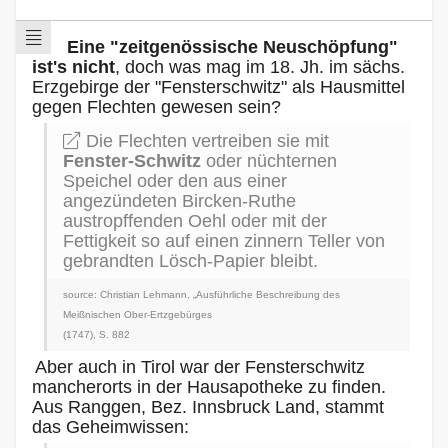
Eine "zeitgenössische Neuschöpfung"
ist's nicht
, doch was mag im 18. Jh. im sächs.
Erzgebirge der "Fensterschwitz" als Hausmittel
gegen Flechten gewesen sein?
Die Flechten vertreiben sie mit
Fenster-Schwitz
oder nüchternen
Speichel oder den aus einer
angezündeten Bircken-Ruthe
austropffenden Oehl oder mit der
Fettigkeit so auf einen zinnern Teller von
gebrandten Lösch-Papier bleibt.
source: Christian Lehmann, „Ausführliche Beschreibung des
Meißnischen Ober-Ertzgebürges
(1747), S. 882
Aber auch in Tirol war der Fensterschwitz
mancherorts in der Hausapotheke zu finden.
Aus Ranggen, Bez. Innsbruck Land, stammt
das Geheimwissen: