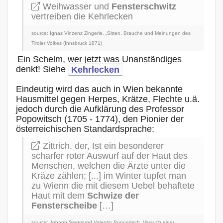
Weihwasser und
Fensterschwitz
vertreiben die Kehrlecken
source: Ignaz Vinzenz Zingerle, „Sitten, Brauche und Meinungen des
Tiroler Volkes“(Innsbruck 1871)
Ein Schelm, wer jetzt was Unanständiges
denkt! Siehe
Kehrlecken
Eindeutig wird das auch in Wien bekannte
Hausmittel gegen Herpes, Krätze, Flechte u.ä.
jedoch durch die Aufklärung des Professor
Popowitsch (1705 - 1774), den Pionier der
österreichischen Standardsprache:
Zittrich. der, Ist ein besonderer
scharfer roter Auswurf auf der Haut des
Menschen, welchen die Ärzte unter die
Kräze zählen; [...] im Winter tupfet man
zu Wienn die mit diesem Uebel behaftete
Haut mit dem
Schwize der
Fensterscheibe
[…]
source: Johann Siegmund Valentin Popowitsch, Versuch einer