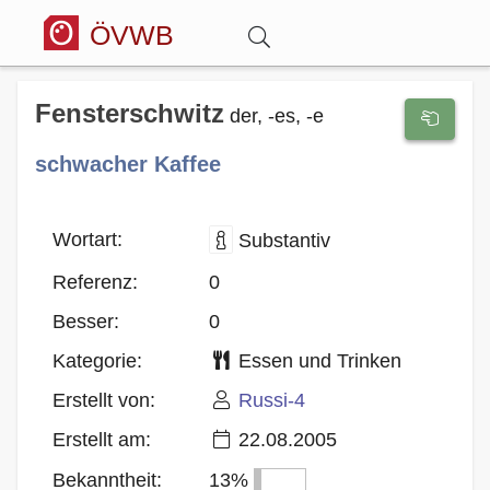
ÖVWB
Anmelden
Fensterschwitz
der, -es, -e
schwacher Kaffee
Wörterbuch
Hitparade
Wortart:
Substantiv
Referenz:
0
Forum
Besser:
0
Kategorie:
Essen und Trinken
Blog
Erstellt von:
Russi-4
Erstellt am:
22.08.2005
Bekanntheit:
13%