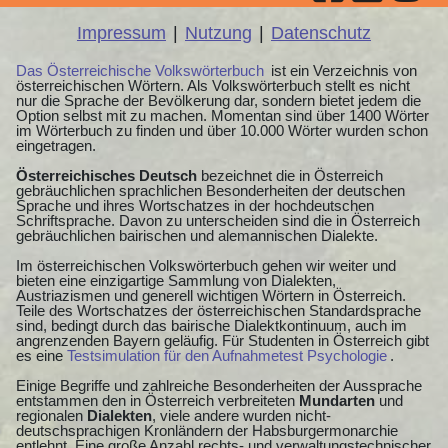
Impressum
|
Nutzung
|
Datenschutz
Das Österreichische Volkswörterbuch
ist ein Verzeichnis von
österreichischen Wörtern. Als Volkswörterbuch stellt es nicht
nur die Sprache der Bevölkerung dar, sondern bietet jedem die
Option selbst mit zu machen. Momentan sind über 1400 Wörter
im Wörterbuch zu finden und über 10.000 Wörter wurden schon
eingetragen.
Österreichisches Deutsch
bezeichnet die in Österreich
gebräuchlichen sprachlichen Besonderheiten der deutschen
Sprache und ihres Wortschatzes in der hochdeutschen
Schriftsprache. Davon zu unterscheiden sind die in Österreich
gebräuchlichen bairischen und alemannischen Dialekte.
Im österreichischen Volkswörterbuch gehen wir weiter und
bieten eine einzigartige Sammlung von Dialekten,
Austriazismen und generell wichtigen Wörtern in Österreich.
Teile des Wortschatzes der österreichischen Standardsprache
sind, bedingt durch das bairische Dialektkontinuum, auch im
angrenzenden Bayern geläufig. Für Studenten in Österreich gibt
es eine
Testsimulation für den Aufnahmetest Psychologie
.
Einige Begriffe und zahlreiche Besonderheiten der Aussprache
entstammen den in Österreich verbreiteten
Mundarten
und
regionalen
Dialekten
, viele andere wurden nicht-
deutschsprachigen Kronländern der Habsburgermonarchie
entlehnt. Eine große Anzahl rechts- und verwaltungstechnischer