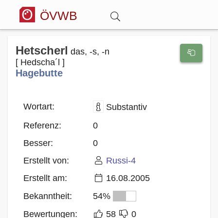
ÖVWB
Anmelden
Hetscherl
das, -s, -n
[ Hedscha´l ]
Hagebutte
Wörterbuch
Hitparade
Wortart:
Substantiv
Referenz:
0
Forum
Besser:
0
Erstellt von:
Russi-4
Blog
Erstellt am:
16.08.2005
Bekanntheit:
54%
Bewertungen:
58
0