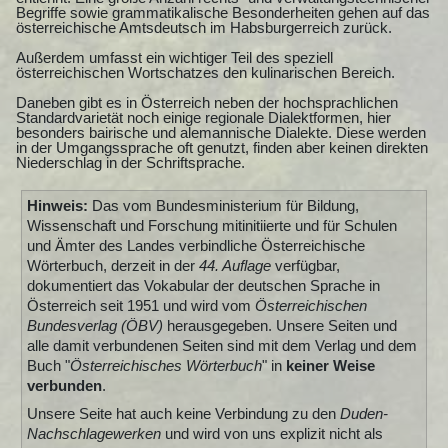
Begriffe sowie grammatikalische Besonderheiten gehen auf das
österreichische Amtsdeutsch im Habsburgerreich zurück.
Außerdem umfasst ein wichtiger Teil des speziell
österreichischen Wortschatzes den kulinarischen Bereich.
Daneben gibt es in Österreich neben der hochsprachlichen
Standardvarietät noch einige regionale Dialektformen, hier
besonders bairische und alemannische Dialekte. Diese werden
in der Umgangssprache oft genutzt, finden aber keinen direkten
Niederschlag in der Schriftsprache.
Hinweis:
Das vom Bundesministerium für Bildung,
Wissenschaft und Forschung mitinitiierte und für Schulen
und Ämter des Landes verbindliche Österreichische
Wörterbuch, derzeit in der
44. Auflage
verfügbar,
dokumentiert das Vokabular der deutschen Sprache in
Österreich seit 1951 und wird vom
Österreichischen
Bundesverlag (ÖBV)
herausgegeben. Unsere Seiten und
alle damit verbundenen Seiten sind mit dem Verlag und dem
Buch "
Österreichisches Wörterbuch
" in
keiner Weise
verbunden
.
Unsere Seite hat auch keine Verbindung zu den
Duden-
Nachschlagewerken
und wird von uns explizit nicht als