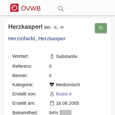
ÖVWB
Anmelden
Hẹrzkasperl
der, -s, -n
Herzinfarkt, Herzkasper
Wörterbuch
Hitparade
Wortart:
Substantiv
Referenz:
0
Forum
Besser:
0
Kategorie:
Medizinisch
Blog
Erstellt von:
Russi-4
Erstellt am:
16.08.2005
Bekanntheit:
94%