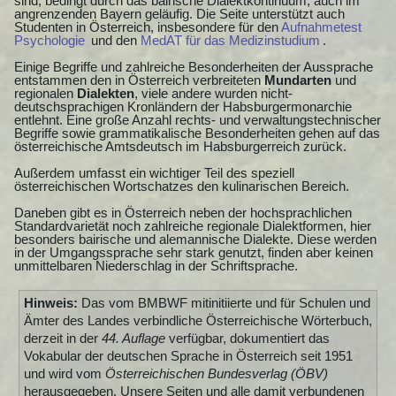
sind, bedingt durch das bairische Dialektkontinuum, auch im
angrenzenden Bayern geläufig. Die Seite unterstützt auch
Studenten in Österreich, insbesondere für den
Aufnahmetest
Psychologie
und den
MedAT für das Medizinstudium
.
Einige Begriffe und zahlreiche Besonderheiten der Aussprache
entstammen den in Österreich verbreiteten
Mundarten
und
regionalen
Dialekten
, viele andere wurden nicht-
deutschsprachigen Kronländern der Habsburgermonarchie
entlehnt. Eine große Anzahl rechts- und verwaltungstechnischer
Begriffe sowie grammatikalische Besonderheiten gehen auf das
österreichische Amtsdeutsch im Habsburgerreich zurück.
Außerdem umfasst ein wichtiger Teil des speziell
österreichischen Wortschatzes den kulinarischen Bereich.
Daneben gibt es in Österreich neben der hochsprachlichen
Standardvarietät noch zahlreiche regionale Dialektformen, hier
besonders bairische und alemannische Dialekte. Diese werden
in der Umgangssprache sehr stark genutzt, finden aber keinen
unmittelbaren Niederschlag in der Schriftsprache.
Hinweis:
Das vom BMBWF mitinitiierte und für Schulen und
Ämter des Landes verbindliche Österreichische Wörterbuch,
derzeit in der
44. Auflage
verfügbar, dokumentiert das
Vokabular der deutschen Sprache in Österreich seit 1951
und wird vom
Österreichischen Bundesverlag (ÖBV)
herausgegeben. Unsere Seiten und alle damit verbundenen