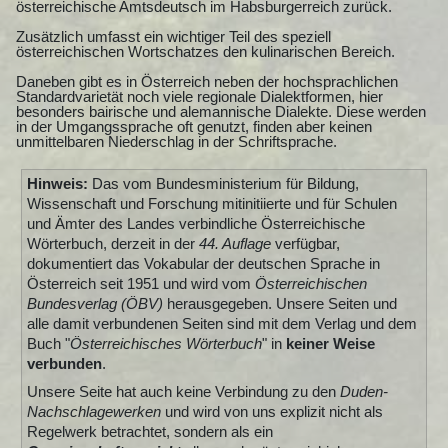
österreichische Amtsdeutsch im Habsburgerreich zurück.
Zusätzlich umfasst ein wichtiger Teil des speziell
österreichischen Wortschatzes den kulinarischen Bereich.
Daneben gibt es in Österreich neben der hochsprachlichen
Standardvarietät noch viele regionale Dialektformen, hier
besonders bairische und alemannische Dialekte. Diese werden
in der Umgangssprache oft genutzt, finden aber keinen
unmittelbaren Niederschlag in der Schriftsprache.
Hinweis:
Das vom Bundesministerium für Bildung,
Wissenschaft und Forschung mitinitiierte und für Schulen
und Ämter des Landes verbindliche Österreichische
Wörterbuch, derzeit in der
44. Auflage
verfügbar,
dokumentiert das Vokabular der deutschen Sprache in
Österreich seit 1951 und wird vom
Österreichischen
Bundesverlag (ÖBV)
herausgegeben. Unsere Seiten und
alle damit verbundenen Seiten sind mit dem Verlag und dem
Buch "
Österreichisches Wörterbuch
" in
keiner Weise
verbunden
.
Unsere Seite hat auch keine Verbindung zu den
Duden-
Nachschlagewerken
und wird von uns explizit nicht als
Regelwerk betrachtet, sondern als ein