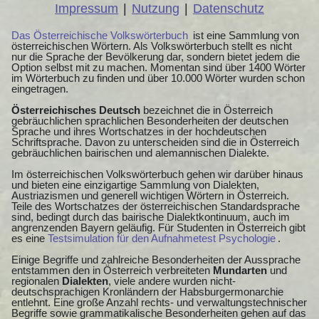
Impressum
|
Nutzung
|
Datenschutz
Das Österreichische Volkswörterbuch
ist eine Sammlung von
österreichischen Wörtern. Als Volkswörterbuch stellt es nicht
nur die Sprache der Bevölkerung dar, sondern bietet jedem die
Option selbst mit zu machen. Momentan sind über 1400 Wörter
im Wörterbuch zu finden und über 10.000 Wörter wurden schon
eingetragen.
Österreichisches Deutsch
bezeichnet die in Österreich
gebräuchlichen sprachlichen Besonderheiten der deutschen
Sprache und ihres Wortschatzes in der hochdeutschen
Schriftsprache. Davon zu unterscheiden sind die in Österreich
gebräuchlichen bairischen und alemannischen Dialekte.
Im österreichischen Volkswörterbuch gehen wir darüber hinaus
und bieten eine einzigartige Sammlung von Dialekten,
Austriazismen und generell wichtigen Wörtern in Österreich.
Teile des Wortschatzes der österreichischen Standardsprache
sind, bedingt durch das bairische Dialektkontinuum, auch im
angrenzenden Bayern geläufig. Für Studenten in Österreich gibt
es eine
Testsimulation für den Aufnahmetest Psychologie
.
Einige Begriffe und zahlreiche Besonderheiten der Aussprache
entstammen den in Österreich verbreiteten
Mundarten
und
regionalen
Dialekten
, viele andere wurden nicht-
deutschsprachigen Kronländern der Habsburgermonarchie
entlehnt. Eine große Anzahl rechts- und verwaltungstechnischer
Begriffe sowie grammatikalische Besonderheiten gehen auf das