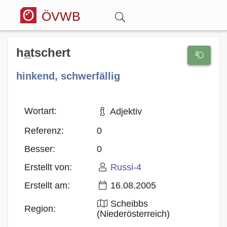
ÖVWB
Anmelden
ha̲tschert
hinkend, schwerfällig
Wörterbuch
Hitparade
Wortart:
Adjektiv
Referenz:
0
Forum
Besser:
0
Erstellt von:
Russi-4
Blog
Erstellt am:
16.08.2005
Scheibbs
Region:
(Niederösterreich)