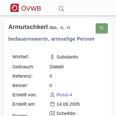
ÖVWB
Anmelden
Armutschkerl
das, -s, -n
bedauernswerte, armselige Person
Wörterbuch
Hitparade
Wortart:
Substantiv
Gebrauch:
Dialekt
Forum
Referenz:
0
Besser:
0
Blog
Erstellt von:
Russi-4
Erstellt am:
14.08.2005
Scheibbs
Region: