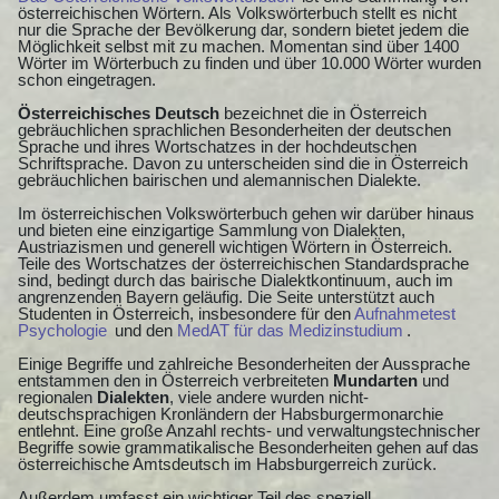
österreichischen Wörtern. Als Volkswörterbuch stellt es nicht
nur die Sprache der Bevölkerung dar, sondern bietet jedem die
Möglichkeit selbst mit zu machen. Momentan sind über 1400
Wörter im Wörterbuch zu finden und über 10.000 Wörter wurden
schon eingetragen.
Österreichisches Deutsch
bezeichnet die in Österreich
gebräuchlichen sprachlichen Besonderheiten der deutschen
Sprache und ihres Wortschatzes in der hochdeutschen
Schriftsprache. Davon zu unterscheiden sind die in Österreich
gebräuchlichen bairischen und alemannischen Dialekte.
Im österreichischen Volkswörterbuch gehen wir darüber hinaus
und bieten eine einzigartige Sammlung von Dialekten,
Austriazismen und generell wichtigen Wörtern in Österreich.
Teile des Wortschatzes der österreichischen Standardsprache
sind, bedingt durch das bairische Dialektkontinuum, auch im
angrenzenden Bayern geläufig. Die Seite unterstützt auch
Studenten in Österreich, insbesondere für den
Aufnahmetest
Psychologie
und den
MedAT für das Medizinstudium
.
Einige Begriffe und zahlreiche Besonderheiten der Aussprache
entstammen den in Österreich verbreiteten
Mundarten
und
regionalen
Dialekten
, viele andere wurden nicht-
deutschsprachigen Kronländern der Habsburgermonarchie
entlehnt. Eine große Anzahl rechts- und verwaltungstechnischer
Begriffe sowie grammatikalische Besonderheiten gehen auf das
österreichische Amtsdeutsch im Habsburgerreich zurück.
Außerdem umfasst ein wichtiger Teil des speziell